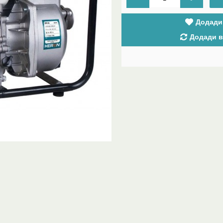
Додади
Додади в