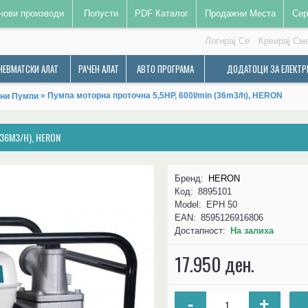
нови производи
Попусти
PDF Каталог
Продажни Места
Сер
Логирај Се
Креирај См
НЕВМАТСКИ АЛАТ
РАЧЕН АЛАТ
АВТО ПРОГРАМА
ДОДАТОЦИ ЗА ЕЛЕКТР
» Пумпа моторна проточна 5,5HP, 600l/min (36m3/h), HERON
ни Пумпи
36M3/H), HERON
Бренд:
HERON
Код:
8895101
Model:
EPH 50
EAN:
8595126916806
Достапност:
На залиха
17.950 ден.
-
+