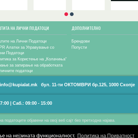
ШТИТА НА ЛИЧНИ ПОДАТОЦИ
ДОПОЛНИТЕЛНО
тите на Лични Податоци
Брендови
PR Алатки за Управување со
Попусти
чни Податоци
итика за Користење на „Колачиња“
ање за запирање на обработката
личните податоци
info@kupialat.mk бул. 11-ти ОКТОМВРИ бр.125, 1000 Скопје
7:00 | Саб.: 09:00 - 15:00
а податоците објавени на овој веб сајт без претходна најава.
ње на нејзината функционалност.
Политика на Приватност
© 2025 Kupi Alat.
Supported by
tiny.mk