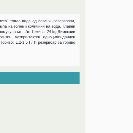
иста" топла вода од базени, резервоари,
умпа на големи количини на вода. Главни
а вшмукување : 7m Тежина: 24 kg Димензии
ензин, четири-тактен едноцилиндричен
риво: 1,2-1,5 l / h резервоар за гориво