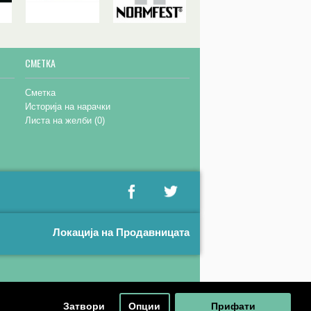
СМЕТКА
Сметка
Историја на нарачки
Листа на желби (
0
)
Локација на Продавницата
Затвори
Опции
Прифати