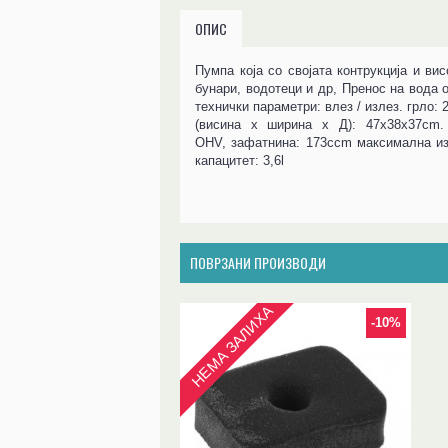
ОПИС
Пумпа која со својата контрукција и ви
бунари, водотеци и др, Пренос на вода 
технички параметри: влез / излез. грло:
(висина х ширина x Д): 47x38x37cm. 
OHV, зафатнина: 173ccm максимална изле
капацитет: 3,6l
ПОВРЗАНИ ПРОИЗВОДИ
НЕМА ЗАЛИХА
-10%