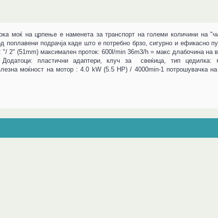
сока моќ на црпење е наменета за транспорт на големи количини на "ч
од поплавени подрачја каде што е потребно брзо, сигурно и ефикасно п
 2 "/ 2" (51mm) максимален проток: 600l/min 36m3/h = макс длабочина н
Додатоци: пластични адаптери, клуч за свеќица, тип цедилка: б
зна моќност на мотор : 4.0 kW (5.5 HP) / 4000min-1 потрошувачка на го