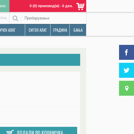
вис
0 (0) производ(и) - 0 ден.
етка
ИЧЕН АЛАТ
СИТЕН АЛАТ
ГРАДИНА
БАЊА
ДОДАДИ ВО КОШНИЧКА