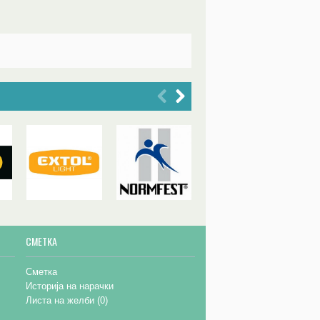
СМЕТКА
Сметка
Историја на нарачки
Листа на желби (
0
)