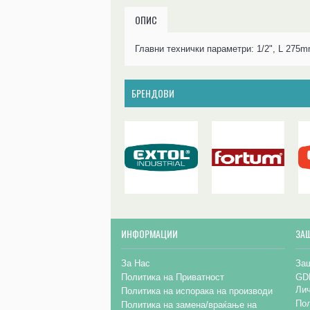
ОПИС
Главни технички параметри: 1/2", L 275m
БРЕНДОВИ
ИНФОРМАЦИИ
ЗА
За Нас
Заш
Политика на Приватност
GD
Ли
Политика на испорака на производи
Пол
Политика на замена/враќање на