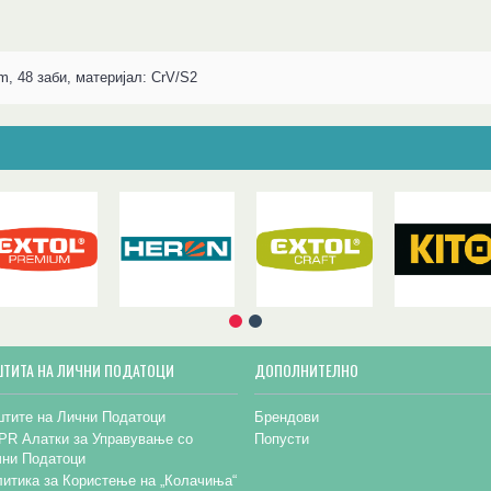
m, 48 заби, материјал: CrV/S2
ШТИТА НА ЛИЧНИ ПОДАТОЦИ
ДОПОЛНИТЕЛНО
тите на Лични Податоци
Брендови
PR Алатки за Управување со
Попусти
чни Податоци
итика за Користење на „Колачиња“