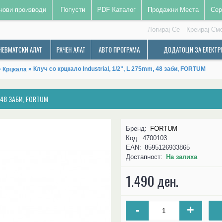
нови производи
Попусти
PDF Каталог
Продажни Места
Сер
Логирај Се
Креирај См
НЕВМАТСКИ АЛАТ
РАЧЕН АЛАТ
АВТО ПРОГРАМА
ДОДАТОЦИ ЗА ЕЛЕКТР
»
» Клуч со крцкало Industrial, 1/2", L 275mm, 48 заби, FORTUM
Крцкала
 48 ЗАБИ, FORTUM
Бренд:
FORTUM
Код:
4700103
EAN:
8595126933865
Достапност:
На залиха
1.490 ден.
-
+