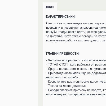
ОПИС
КАРАКТЕРИСТИКИ:
Овој моќен и разновиден чистач под вис
површини и површини направени од камен
на куќи, градинарски алати, отстранување
за чистење. Исто така е погоден за упо
вшмукување работи само ако цревото за
ГЛАВНИ ПРЕДНОСТИ:
- Чистачот е опремен со самовшмукување
- ТОТАЛ СТОП - кога работата е прекинат
- Срцето на чистачот е метална пумпа со
- Прилагодливата млазница на додатокот
на излезот по потреба.
- Користените додатоци може да се чуваа
- Тркала за лесно движење.
- Поради високиот притисок на водата, 
што спречува случајно притискање на чк