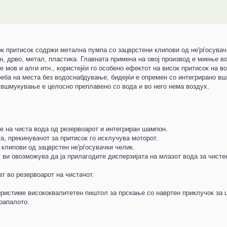
ок притисок содржи метална пумпа со зацврстени клипови од не'рѓосувач
, дрво, метал, пластика. Главната примена на овој производ е миење в
 мов и алги итн., користејќи го особено ефектот на висок притисок на во
треба на места без водоснабдување, бидејќи е опремен со интегрирано в
 вшмукување е целосно преплавено со вода и во него нема воздух.
 на чиста вода од резервоарот и интегриран шампон.
а, прекинувачот за притисок го исклучува моторот.
 клипови од зацврстен не'рѓосувачки челик.
 ви овозможува да ја прилагодите дисперзијата на млазот вода за чисте
т во резервоарот на чистачот.
користиме висококвалитетен пиштол за прскање со навртен приклучок за 
рапалото.