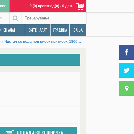
вис
0 (0) производ(и) - 0 ден.
етка
ИЧЕН АЛАТ
СИТЕН АЛАТ
ГРАДИНА
БАЊА
» Чистач со вода под висок притисок, 1800W, 140bar, EXTOL PREMIUM, HPC 1800
к
ДОДАДИ ВО КОШНИЧКА