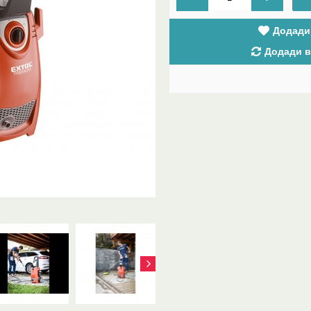
Додади
Додади в