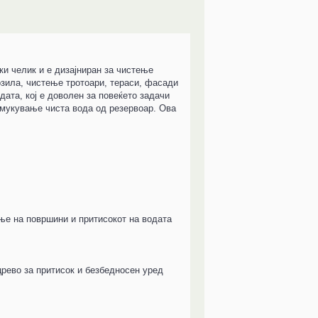
ки челик и е дизајниран за чистење
озила, чистење тротоари, тераси, фасади
дата, кој е доволен за повеќето задачи
шмукување чиста вода од резервоар. Ова
ње на површини и притисокот на водата
црево за притисок и безбедносен уред