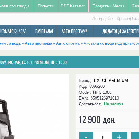
нови производи
Попусти
PDF Каталог
Продажни Места
Сер
Логирај Се
Креирај См
НЕВМАТСКИ АЛАТ
РАЧЕН АЛАТ
АВТО ПРОГРАМА
ДОДАТОЦИ ЗА ЕЛЕКТР
»
»
»
ачи со вода
Авто програма
Авто опрема
Чистачи со вода под притисо
W, 140BAR, EXTOL PREMIUM, HPC 1800
Бренд:
EXTOL PREMIUM
Код:
8895200
Model:
HPC 1800
EAN:
8595126971010
Достапност:
На залиха
12.900 ден.
-
+