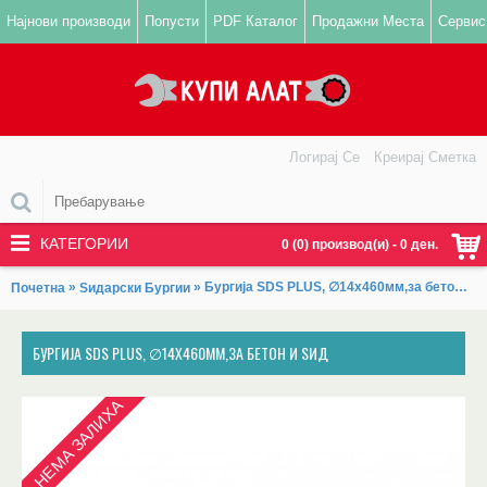
Најнови производи
Попусти
PDF Каталог
Продажни Места
Сервис
Логирај Се
Креирај Сметка
КАТЕГОРИИ
0 (0) производ(и) - 0 ден.
»
» Бургија SDS PLUS, ∅14x460мм,за бетон и ѕид
Почетна
Ѕидарски Бургии
БУРГИЈА SDS PLUS, ∅14X460ММ,ЗА БЕТОН И ЅИД
НЕМА ЗАЛИХА