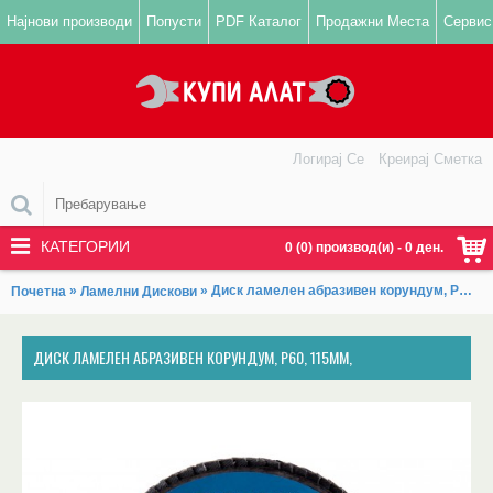
Најнови производи
Попусти
PDF Каталог
Продажни Места
Сервис
Логирај Се
Креирај Сметка
КАТЕГОРИИ
0 (0) производ(и) - 0 ден.
»
» Диск ламелен абразивен корундум, P60, 115mm,
Почетна
Ламелни Дискови
ДИСК ЛАМЕЛЕН АБРАЗИВЕН КОРУНДУМ, P60, 115MM,