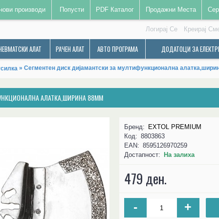
нови производи
Попусти
PDF Каталог
Продажни Места
Сер
Логирај Се
Креирај См
НЕВМАТСКИ АЛАТ
РАЧЕН АЛАТ
АВТО ПРОГРАМА
ДОДАТОЦИ ЗА ЕЛЕКТР
» Сегментен диск дијамантски за мултифункционална алатка,шир
усилка
УНКЦИОНАЛНА АЛАТКА,ШИРИНА 88MM
Бренд:
EXTOL PREMIUM
Код:
8803863
EAN:
8595126970259
Достапност:
На залиха
479 ден.
-
+