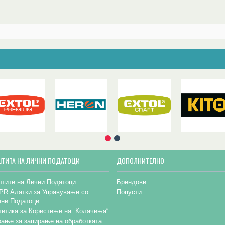
ШТИТА НА ЛИЧНИ ПОДАТОЦИ
ДОПОЛНИТЕЛНО
тите на Лични Податоци
Брендови
PR Алатки за Управување со
Попусти
чни Податоци
итика за Користење на „Колачиња“
ање за запирање на обработката