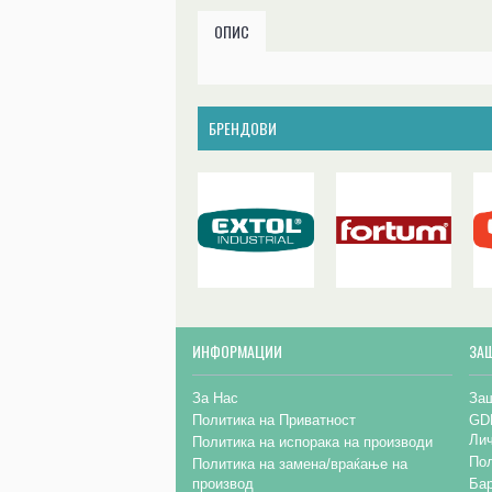
ОПИС
БРЕНДОВИ
ИНФОРМАЦИИ
ЗА
За Нас
Заш
Политика на Приватност
GD
Ли
Политика на испорака на производи
Пол
Политика на замена/враќање на
производ
Бар