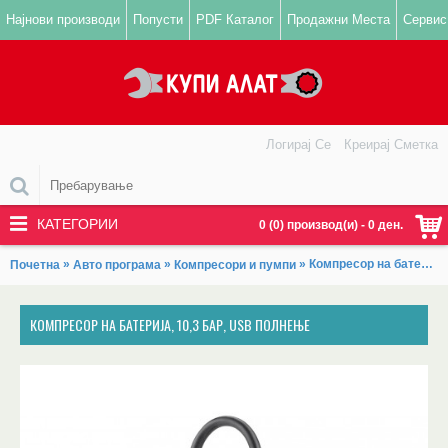
Најнови производи
Попусти
PDF Каталог
Продажни Места
Сервис
Логирај Се
Креирај Сметка
КАТЕГОРИИ
0 (0) производ(и) - 0 ден.
»
»
» Компресор на батерија, 10,3 бар, USB полнење
Почетна
Авто програма
Компресори и пумпи
КОМПРЕСОР НА БАТЕРИЈА, 10,3 БАР, USB ПОЛНЕЊЕ