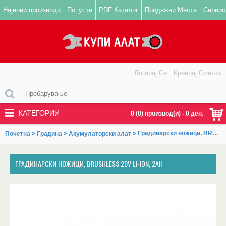
Најнови производи
Попусти
PDF Каталог
Продажни Места
Сервис
Логирај Се
Креирај Сметка
КАТЕГОРИИ
0 (0) производ(и) - 0 ден.
»
»
» Градинарски ножици, BRUSHLESS 20V Li-ion, 2Ah
Почетна
Градина
Акумулаторски алат
ГРАДИНАРСКИ НОЖИЦИ, BRUSHLESS 20V LI-ION, 2AH