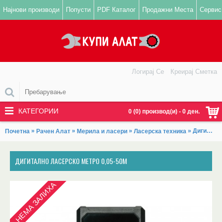
Најнови производи
Попусти
PDF Каталог
Продажни Места
Сервис
Логирај Се
Креирај Сметка
КАТЕГОРИИ
0 (0) производ(и) - 0 ден.
»
»
»
» Дигитално ласерско метро 0,05-50m
Почетна
Рачен Алат
Мерила и ласери
Ласерска техника
ДИГИТАЛНО ЛАСЕРСКО МЕТРО 0,05-50M
НЕМА ЗАЛИХА