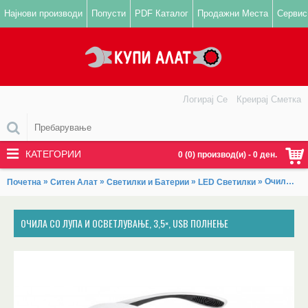
Најнови производи
Попусти
PDF Каталог
Продажни Места
Сервис
Логирај Се
Креирај Сметка
КАТЕГОРИИ
0 (0) производ(и) - 0 ден.
»
»
»
» Очила со лупа и осветлување, 3,5×, USB полнење
Почетна
Ситен Алат
Светилки и Батерии
LED Светилки
ОЧИЛА СО ЛУПА И ОСВЕТЛУВАЊЕ, 3,5×, USB ПОЛНЕЊЕ