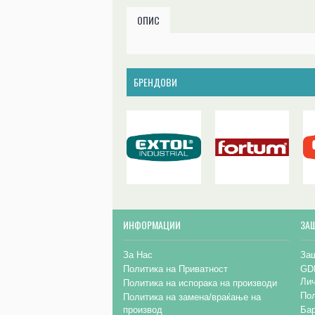
ОПИС
БРЕНДОВИ
ИНФОРМАЦИИ
ЗА
За Нас
Заш
Политика на Приватност
GD
Ли
Политика на испорака на производи
Пол
Политика на замена/враќање на
производ
Бар