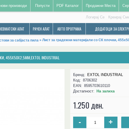
нови производи
Попусти
PDF Каталог
Продажни Места
Сер
Логирај Се
Креирај См
НЕВМАТСКИ АЛАТ
РАЧЕН АЛАТ
АВТО ПРОГРАМА
ДОДАТОЦИ ЗА ЕЛЕКТР
» Лист за градежни материјали со СК плочки, 455
стови за сабјаста пила
И, 455X50X2,5MM,EXTOL INDUSTRIAL
Бренд:
EXTOL INDUSTRIAL
Код:
8706302
EAN:
8595703610110
Достапност:
На залиха
1.250 ден.
-
+