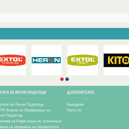
ШТИТА НА ЛИЧНИ ПОДАТОЦИ
ДОПОЛНИТЕЛНО
тите на Лични Податоци
Брендови
PR Алатки за Управување со
Попусти
чни Податоци
итика за Користење на „Колачиња“
ање за запирање на обработката