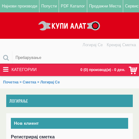
Најнови производи
Попусти
PDF Каталог
Продажни Места
Сервис
Логирај Се
Креирај Сметка
КАТЕГОРИИ
0 (0) производ(и) - 0 ден.
»
»
Почетна
Сметка
Логирај Се
ЛОГИРАЊЕ
Нов клиент
Регистрирај сметка