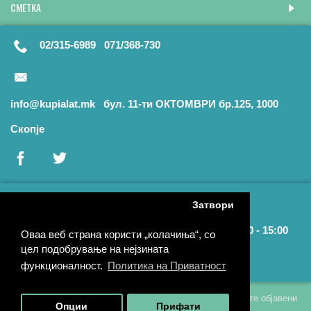
СМЕТКА
02/315-6989 071/368-730
info@kupialat.mk бул. 11-ти ОКТОМВРИ бр.125, 1000
Скопје
Затвори
Раб. време: Пон. - Пет.: 09:00 - 17:00 | Саб.: 09:00 - 15:00
Оваа веб страна користи „колачиња“, со
цел подобрување на нејзината
Локација на Продавницата
функционалност.
Политика на Приватност
Купи Алат го задржува правото на промена на податоците објавени
Опции
Прифати
на овој веб сајт без претходна најава.