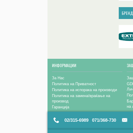
БРЕН
ИНФОРМАЦИИ
ЗА
За Нас
Заш
Политика на Приватност
GD
Ли
Политика на испорака на производи
Пол
Политика на замена/враќање на
производ
Бар
на 
Гаранција
02/315-6989 071/368-730