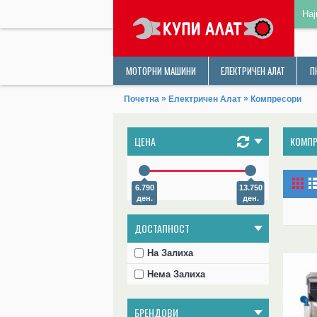
Нај
МОТОРНИ МАШИНИ
ЕЛЕКТРИЧЕН АЛАТ
П
»
»
Почетна
Електричен Алат
Компресори
ЦЕНА
КОМПР
6.790
13.750
ден.
ден.
ДОСТАПНОСТ
На Залиха
Нема Залиха
БРЕНДОВИ