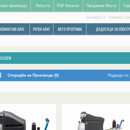
нови производи
Попусти
PDF Каталог
Продажни Места
Сер
Логирај Се
Креирај См
НЕВМАТСКИ АЛАТ
РАЧЕН АЛАТ
АВТО ПРОГРАМА
ДОДАТОЦИ ЗА ЕЛЕКТР
ЕСОРИ
Споредба на Производи (0)
Подреди по: