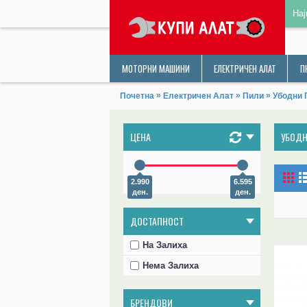
Нај
МОТОРНИ МАШИНИ
ЕЛЕКТРИЧЕН АЛАТ
П
»
»
»
Почетна
Електричен Алат
Пили
Убодни 
ЦЕНА
УБОДН
2.990
6.595
ден.
ден.
ДОСТАПНОСТ
На Залиха
Нема Залиха
БРЕНДОВИ