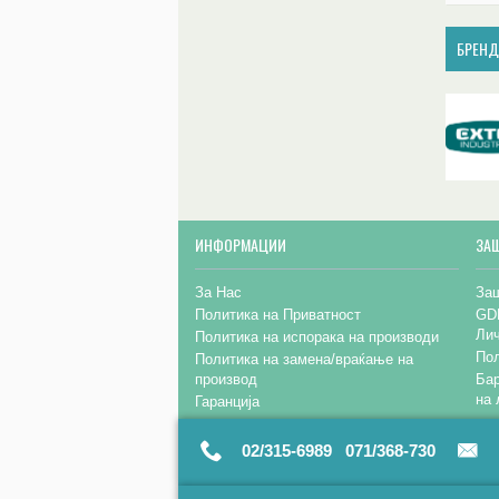
БРЕН
ИНФОРМАЦИИ
ЗА
За Нас
Заш
Политика на Приватност
GD
Ли
Политика на испорака на производи
Пол
Политика на замена/враќање на
производ
Бар
на 
Гаранција
02/315-6989 071/368-730