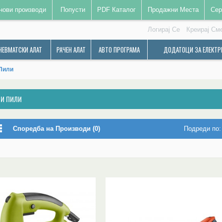
нови производи
Попусти
PDF Каталог
Продажни Места
Сер
Логирај Се
Креирај См
НЕВМАТСКИ АЛАТ
РАЧЕН АЛАТ
АВТО ПРОГРАМА
ДОДАТОЦИ ЗА ЕЛЕКТР
Пили
И ПИЛИ
Споредба на Производи (0)
Подреди по: