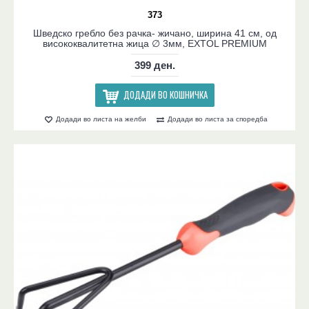
373
Шведско гребло без рачка- жичано, ширина 41 см, од
висококвалитетна жица ∅ 3мм, EXTOL PREMIUM
399 ден.
ДОДАДИ ВО КОШНИЧКА
Додади во листа на желби
Додади во листа за споредба