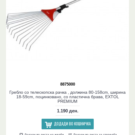
8875000
Гребло со телескопска рачка , должина 80-158cm, ширина
18-59cm, поцинковано, со пластична брава, EXTOL
PREMIUM
1.190 ден.
ДОДАДИ ВО КОШНИЧКА
Додади во листа на желби
Додади во листа за споредба