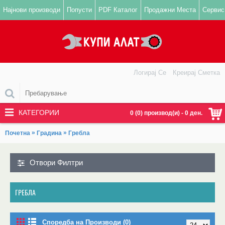
Најнови производи
Попусти
PDF Каталог
Продажни Места
Сервис
Логирај Се
Креирај Сметка
КАТЕГОРИИ
0 (0) производ(и) - 0 ден.
»
»
Почетна
Градина
Гребла
Отвори Филтри
ГРЕБЛА
Споредба на Производи (0)