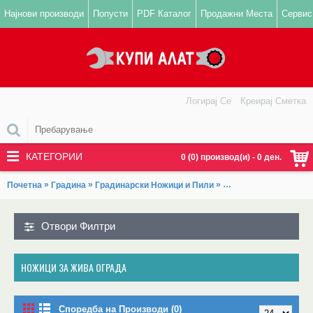
Најнови производи
Попусти
PDF Каталог
Продажни Места
Сервис
Логирај Се
Креирај Сметка
КАТЕГОРИИ
0 (0) производ(и) - 0 ден.
»
»
»
Почетна
Градина
Градинарски Ножици и Пили
Ножици за жива огра
Отвори Филтри
НОЖИЦИ ЗА ЖИВА ОГРАДА
Споредба на Производи (0)