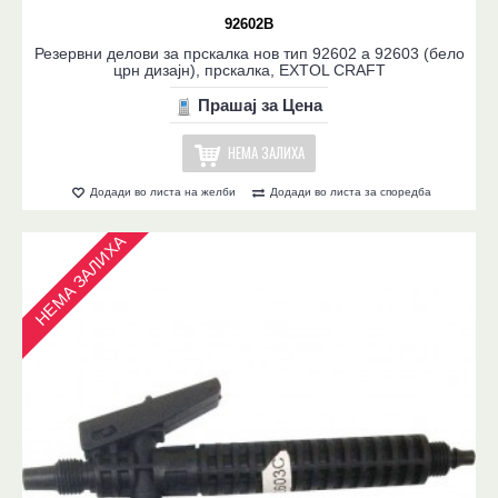
92602B
Резервни делови за прскалка нов тип 92602 a 92603 (бело
црн дизајн), прскалка, EXTOL CRAFT
Прашај за Цена
НЕМА ЗАЛИХА
Додади во листа на желби
Додади во листа за споредба
НЕМА ЗАЛИХА