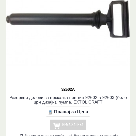
92602A
Резервни делови за прскалка нов тип 92602 a 92603 (бело
црн дизајн), пумпа, EXTOL CRAFT
Прашај за Цена
НЕМА ЗАЛИХА
Додади во листа на желби
Додади во листа за споредба