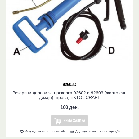
92603D
Резервни делови за прскалка 92602 и 92603 (жолто син
дизајн), црева, EXTOL CRAFT
160 ден.
НЕМА ЗАЛИХА
Додади во листа на желби
Додади во листа за споредба