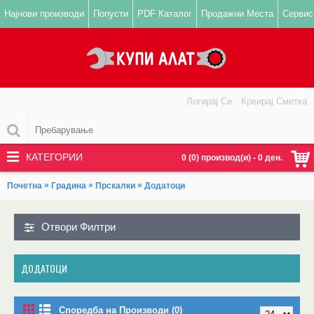
Најнови производи
Попусти
PDF Каталог
Продажни Места
Сервис
Логирај Се
Креирај Сметка
КАТЕГОРИИ
0 (0) производ(и) - 0 ден.
»
»
»
Почетна
Градина
Прскалки
Додатоци
Отвори Филтри
ДОДАТОЦИ
Споредба на Производи (0)