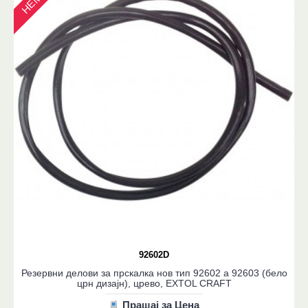
92602D
Резервни делови за прскалка нов тип 92602 a 92603 (бело
црн дизајн), црево, EXTOL CRAFT
Прашај за Цена