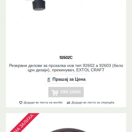
92602C
Резервни делови за прскалка нов тип 92602 a 92603 (бело
црн дизајн), прекинувач, EXTOL CRAFT
Прашај за Цена
НЕМА ЗАЛИХА
Додади во листа на желби
Додади во листа за споредба
НЕМА ЗАЛИХА