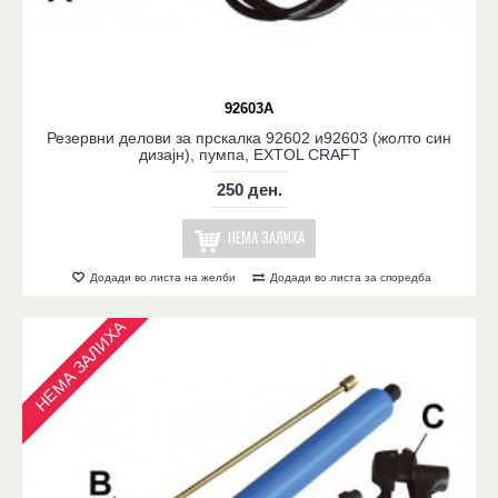
92603A
Резервни делови за прскалка 92602 и92603 (жолто син
дизајн), пумпа, EXTOL CRAFT
250 ден.
НЕМА ЗАЛИХА
Додади во листа на желби
Додади во листа за споредба
НЕМА ЗАЛИХА