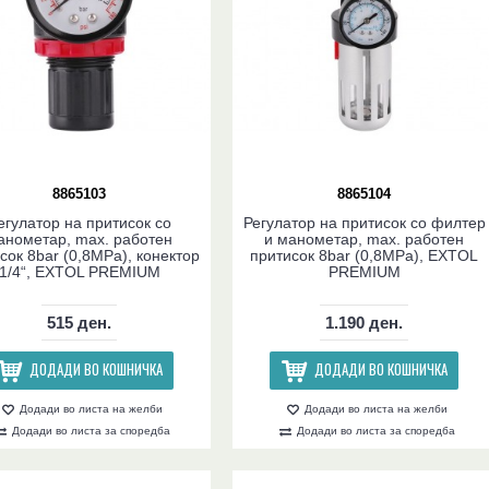
8865103
8865104
егулатор на притисок со
Регулатор на притисок со филтер
анометар, max. работен
и манометар, max. работен
сок 8bar (0,8MPa), конектор
притисок 8bar (0,8MPa), EXTOL
1/4“, EXTOL PREMIUM
PREMIUM
515 ден.
1.190 ден.
ДОДАДИ ВО КОШНИЧКА
ДОДАДИ ВО КОШНИЧКА
Додади во листа на желби
Додади во листа на желби
Додади во листа за споредба
Додади во листа за споредба