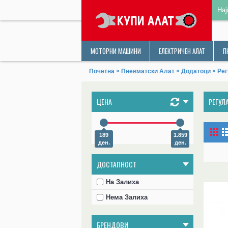
Нај
МОТОРНИ МАШИНИ
ЕЛЕКТРИЧЕН АЛАТ
П
»
»
»
Почетна
Пневматски Алат
Додатоци
Рег
ЦЕНА
РЕГУЛ
189
1.859
ден.
ден.
ДОСТАПНОСТ
На Залиха
Нема Залиха
БРЕНДОВИ