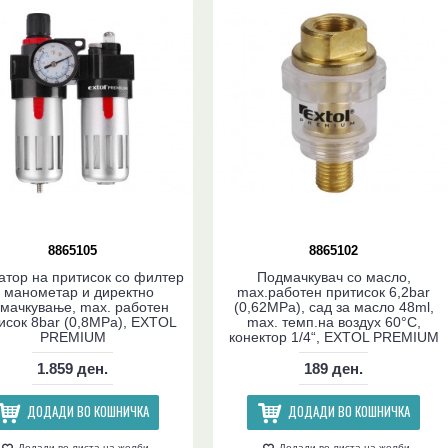
8865105
8865102
атор на притисок со филтер
Подмачкувач со масло,
 манометар и директно
max.работен притисок 6,2bar
мачкување, max. работен
(0,62MPa), сад за масло 48ml,
исок 8bar (0,8MPa), EXTOL
max. темп.на воздух 60°C,
PREMIUM
конектор 1/4“, EXTOL PREMIUM
1.859 ден.
189 ден.
ДОДАДИ ВО КОШНИЧКА
ДОДАДИ ВО КОШНИЧКА
Додади во листа на желби
Додади во листа на желби