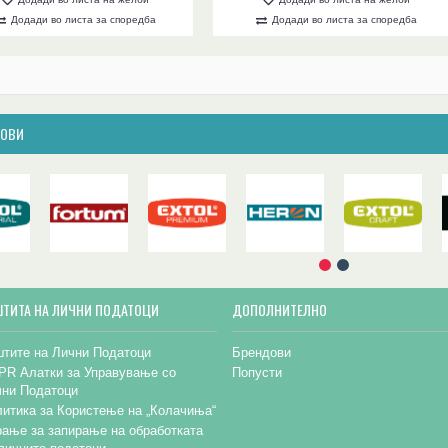
Додади во листа за споредба
Додади во листа за споредба
ДОВИ
ШТИТА НА ЛИЧНИ ПОДАТОЦИ
ДОПОЛНИТЕЛНО
тите на Лични Податоци
Брендови
PR Алатки за Управување со
Попусти
чни Податоци
итика за Користење на „Колачиња“
ање за запирање на обработката