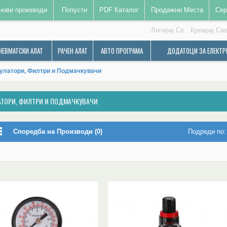
нови производи
Попусти
PDF Каталог
Продажни Места
Сер
Логирај Се
Креирај См
НЕВМАТСКИ АЛАТ
РАЧЕН АЛАТ
АВТО ПРОГРАМА
ДОДАТОЦИ ЗА ЕЛЕКТР
улатори, Филтри и Подмачкувачи
АТОРИ, ФИЛТРИ И ПОДМАЧКУВАЧИ
Споредба на Производи (0)
Подреди по: