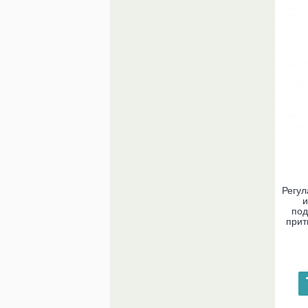
Регул
и
под
прит