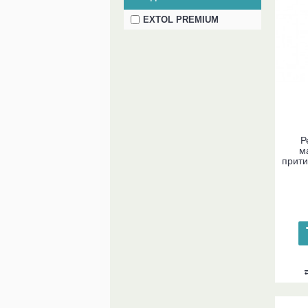
EXTOL PREMIUM
Р
м
прити