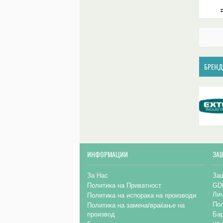
БРЕН
ИНФОРМАЦИИ
ЗА
За Нас
Заш
Политика на Приватност
GD
Ли
Политика на испорака на производи
Пол
Политика на замена/враќање на
производ
Бар