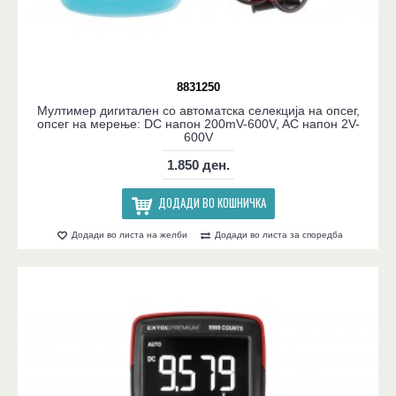
8831250
Мултимер дигитален со автоматска селекција на опсег,
опсег на мерење: DC напон 200mV-600V, AC напон 2V-
600V
1.850 ден.
ДОДАДИ ВО КОШНИЧКА
Додади во листа на желби
Додади во листа за споредба