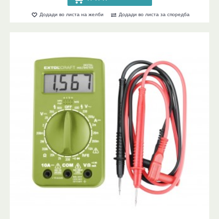
Додади во листа на желби
Додади во листа за споредба