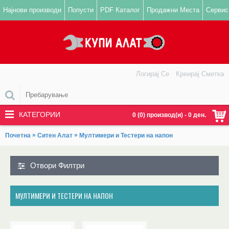
Најнови производи
Попусти
PDF Каталог
Продажни Места
Сервис
Логирај Се
Креирај Сметка
КАТЕГОРИИ
0 (0) производ(и) - 0 ден.
»
»
Почетна
Ситен Алат
Мултимери и Тестери на напон
Отвори Филтри
МУЛТИМЕРИ И ТЕСТЕРИ НА НАПОН