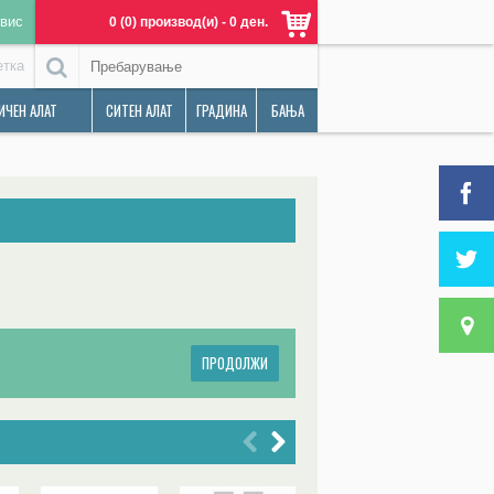
вис
0 (0) производ(и) - 0 ден.
етка
ИЧЕН АЛАТ
СИТЕН АЛАТ
ГРАДИНА
БАЊА
ПРОДОЛЖИ