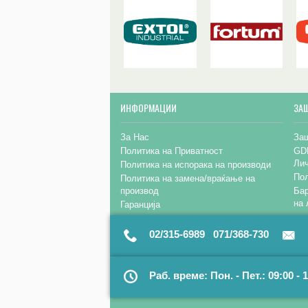
ИНФОРМАЦИИ
ЗА
За Нас
Заш
Политика на Приватност
GD
Ли
Политика на испорака на производи
Пол
Политика на замена/враќање на
производ
Бар
на 
Гаранција
02/315-6989 071/368-730
Раб. време: Пон. - Пет.: 09:00 - 1