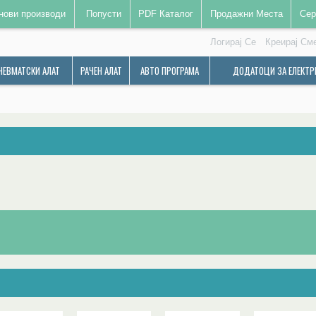
нови производи
Попусти
PDF Каталог
Продажни Места
Сер
Логирај Се
Креирај См
НЕВМАТСКИ АЛАТ
РАЧЕН АЛАТ
АВТО ПРОГРАМА
ДОДАТОЦИ ЗА ЕЛЕКТР