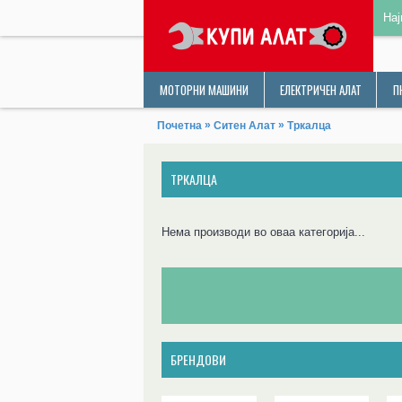
Нај
МОТОРНИ МАШИНИ
ЕЛЕКТРИЧЕН АЛАТ
П
»
»
Почетна
Ситен Алат
Тркалца
ТРКАЛЦА
Нема производи во оваа категорија...
БРЕНДОВИ