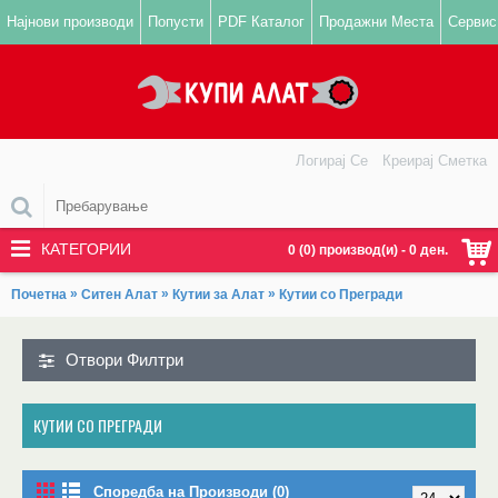
Најнови производи
Попусти
PDF Каталог
Продажни Места
Сервис
Логирај Се
Креирај Сметка
КАТЕГОРИИ
0 (0) производ(и) - 0 ден.
»
»
»
Почетна
Ситен Алат
Кутии за Алат
Кутии со Прегради
Отвори Филтри
КУТИИ СО ПРЕГРАДИ
Споредба на Производи (0)