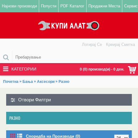
Најнови производи
Попусти
PDF Каталог
Продажни Места
Сервис
Логирај Се
Креирај Сметка
КАТЕГОРИИ
0 (0) производ(и) - 0 ден.
»
»
»
Почетна
Бања
Аксесори
Разно
Отвори Филтри
РАЗНО
Споредба на Производи (0)