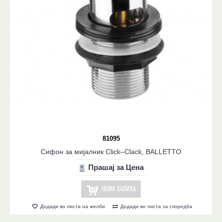
81095
Сифон за мијалник Click–Clack, BALLETTO
Прашај за Цена
НЕМА ЗАЛИХА
Додади во листа на желби
Додади во листа за споредба