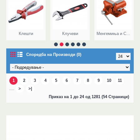
Клешти
Клучеви
Менгемиња и Стеги
Споредба на Производи (0)
1
2
3
4
5
6
7
8
9
10
11
....
>
>|
Приказ на 1 до 24 од 1281 (54 Страници)