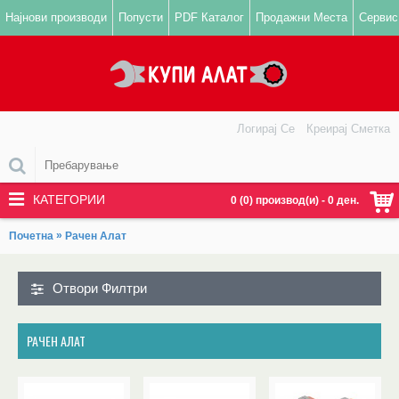
Најнови производи
Попусти
PDF Каталог
Продажни Места
Сервис
Логирај Се
Креирај Сметка
КАТЕГОРИИ
0 (0) производ(и) - 0 ден.
»
Почетна
Рачен Алат
Отвори Филтри
РАЧЕН АЛАТ