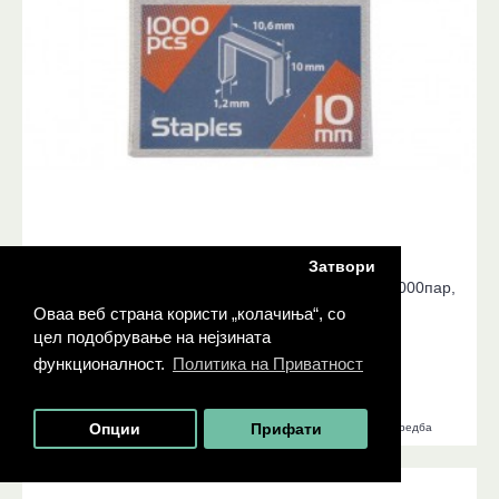
8852203
Затвори
Иглици за хефталка, 10mm, 10,6x0,52x1,2mm, 1000пар,
EXTOL PREMIUM
Оваа веб страна користи „колачиња“, со
цел подобрување на нејзината
100 ден.
функционалност.
Политика на Приватност
ДОДАДИ ВО КОШНИЧКА
Додади во листа на желби
Додади во листа за споредба
Опции
Прифати