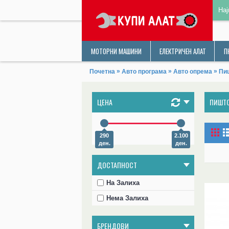
Нај
МОТОРНИ МАШИНИ
ЕЛЕКТРИЧЕН АЛАТ
П
»
»
»
Почетна
Авто програма
Авто опрема
Пи
ЦЕНА
ПИШТО
290
2.100
ден.
ден.
ДОСТАПНОСТ
На Залиха
Нема Залиха
БРЕНДОВИ