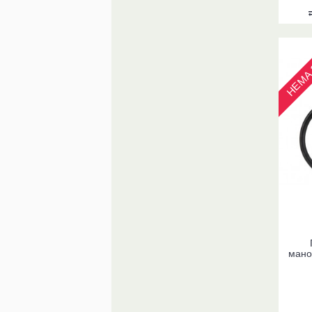
НЕМА 
мано