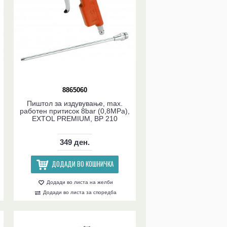
8865060
Пиштол за издувување, max.
работен притисок 8bar (0,8MPa),
EXTOL PREMIUM, BP 210
349 ден.
ДОДАДИ ВО КОШНИЧКА
Додади во листа на желби
Додади во листа за споредба