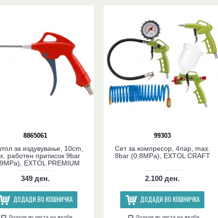
8865061
99303
тол за издувување, 10cm,
Сет за компресор, 4пар, max.
x. работен притисок 9bar
8bar (0,8MPa), EXTOL CRAFT
,9MPa), EXTOL PREMIUM
349 ден.
2.100 ден.
ДОДАДИ ВО КОШНИЧКА
ДОДАДИ ВО КОШНИЧКА
Додади во листа на желби
Додади во листа на желби