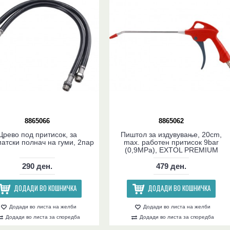
8865066
8865062
Црево под притисок, за
Пиштол за издувување, 20cm,
атски полнач на гуми, 2пар
max. работен притисок 9bar
(0,9MPa), EXTOL PREMIUM
290 ден.
479 ден.
ДОДАДИ ВО КОШНИЧКА
ДОДАДИ ВО КОШНИЧКА
Додади во листа на желби
Додади во листа на желби
Додади во листа за споредба
Додади во листа за споредба