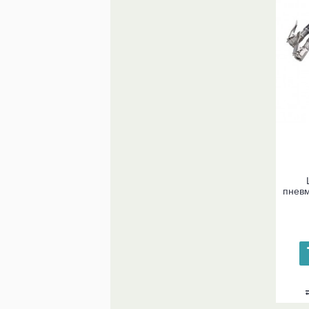
пневм