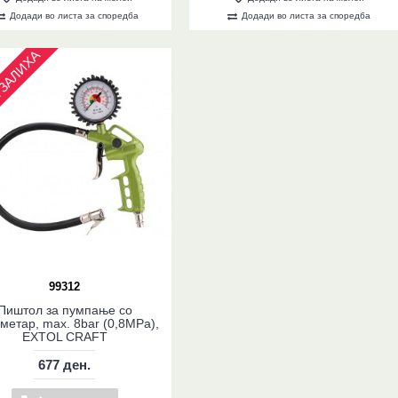
Додади во листа за споредба
Додади во листа за споредба
ЗАЛИХА
99312
Пиштол за пумпање со
метар, max. 8bar (0,8MPa),
EXTOL CRAFT
677 ден.