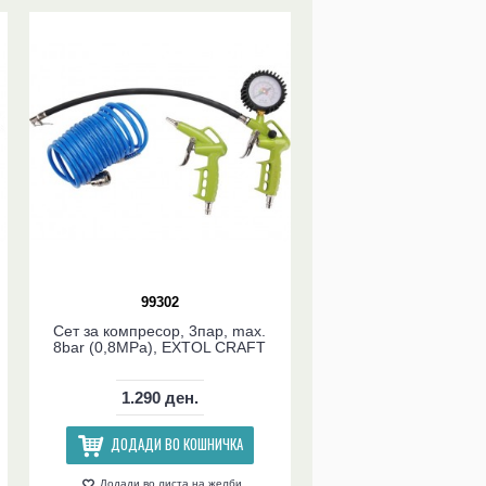
99302
Сет за компресор, 3пар, max.
8bar (0,8MPa), EXTOL CRAFT
1.290 ден.
ДОДАДИ ВО КОШНИЧКА
Додади во листа на желби