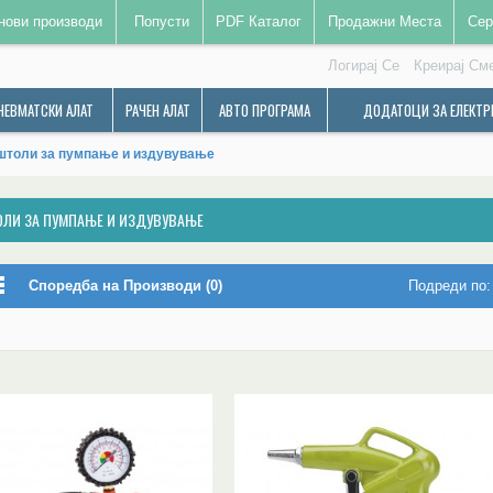
нови производи
Попусти
PDF Каталог
Продажни Места
Сер
Логирај Се
Креирај См
НЕВМАТСКИ АЛАТ
РАЧЕН АЛАТ
АВТО ПРОГРАМА
ДОДАТОЦИ ЗА ЕЛЕКТР
штоли за пумпање и издувување
ЛИ ЗА ПУМПАЊЕ И ИЗДУВУВАЊЕ
Споредба на Производи (0)
Подреди по: