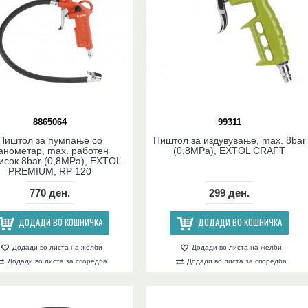
8865064
99311
Пиштол за пумпање со
Пиштол за издувување, max. 8bar
анометар, max. работен
(0,8MPa), EXTOL CRAFT
исок 8bar (0,8MPa), EXTOL
PREMIUM, RP 120
770 ден.
299 ден.
ДОДАДИ ВО КОШНИЧКА
ДОДАДИ ВО КОШНИЧКА
Додади во листа на желби
Додади во листа на желби
Додади во листа за споредба
Додади во листа за споредба