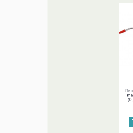
Пиш
ma
(0