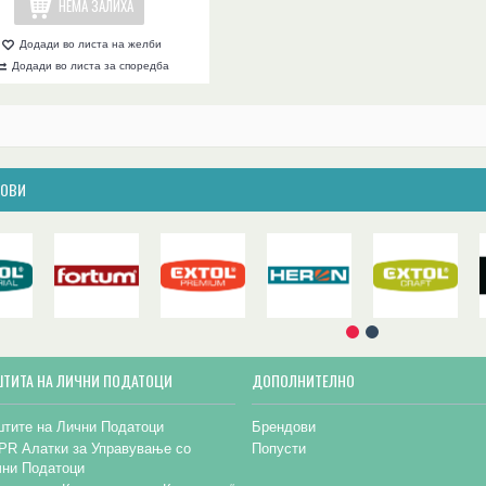
НЕМА ЗАЛИХА
Додади во листа на желби
Додади во листа за споредба
ДОВИ
ШТИТА НА ЛИЧНИ ПОДАТОЦИ
ДОПОЛНИТЕЛНО
тите на Лични Податоци
Брендови
PR Алатки за Управување со
Попусти
чни Податоци