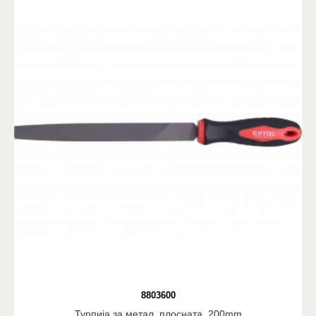
8803600
Турпија за метал, плосната, 200mm