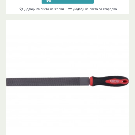
Додади во листа на желби
Додади во листа за споредба