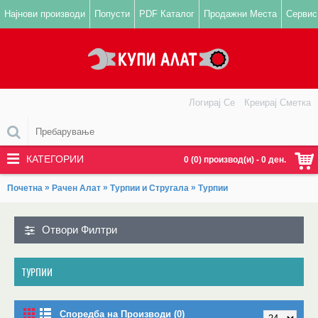
Најнови производи
Попусти
PDF Каталог
Продажни Места
Сервис
Логирај Се
Креирај Сметка
КАТЕГОРИИ
0 (0) производ(и) - 0 ден.
»
»
»
Почетна
Рачен Алат
Турпии и Стругала
Турпии
Отвори Филтри
ТУРПИИ
Споредба на Производи (0)