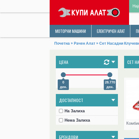
Нај
МОТОРНИ МАШИНИ
ЕЛЕКТРИЧЕН АЛАТ
П
»
»
Почетна
Рачен Алат
Сет Насадни Клучеви
ЦЕНА
СЕТ Н
0
28.770
ден.
ден.
ДОСТАПНОСТ
На Залиха
Нема Залиха
БРЕНДОВИ