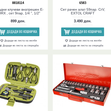
8818114
6583
дни клучеви внатрешен Е-
Сет рачен алат 59пар. CrV,
RX , сет 9пар, 1/4 ", 1/2"
EXTOL CRAFT
899 ден.
3.490 ден.
ДОДАДИ ВО КОШНИЧКА
ДОДАДИ ВО КОШНИЧКА
Додади во листа на желби
Додади во листа на желби
Додади во листа за споредба
Додади во листа за споредба