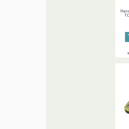
Наса
TO