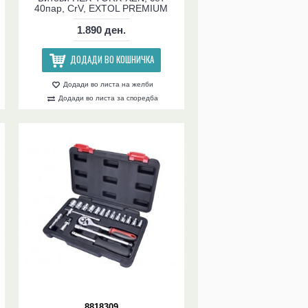
40пар, CrV, EXTOL PREMIUM
1.890 ден.
ДОДАДИ ВО КОШНИЧКА
Додади во листа на желби
Додади во листа за споредба
8818309