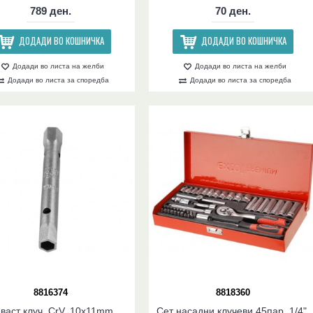
789 ден.
70 ден.
ДОДАДИ ВО КОШНИЧКА
ДОДАДИ ВО КОШНИЧКА
Додади во листа на желби
Додади во листа на желби
Додади во листа за споредба
Додади во листа за споредба
8816374
8818360
васт клуч, CrV, 10x11mm
Сет насадни клучеви 45пар, 1/4",