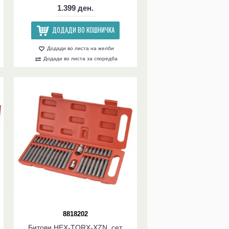
1.399 ден.
ДОДАДИ ВО КОШНИЧКА
Додади во листа на желби
Додади во листа за споредба
8818202
Битови HEX-TORX-XZN, сет