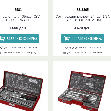
6581
8818365
т рачен алат 35пар, CrV,
Сет насадни клучеви 24пар, 1/2",
EXTOL CRAFT
CrV, EXTOL PREMIUM
1.690 ден.
3.679 ден.
ДОДАДИ ВО КОШНИЧКА
ДОДАДИ ВО КОШНИЧКА
Додади во листа на желби
Додади во листа на желби
Додади во листа за споредба
Додади во листа за споредба