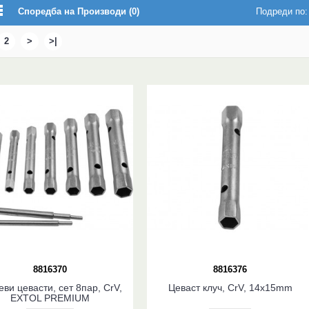
Споредба на Производи (0)
Подреди по:
2
>
>|
8816370
8816376
еви цевасти, сет 8пар, CrV,
Цеваст клуч, CrV, 14x15mm
EXTOL PREMIUM