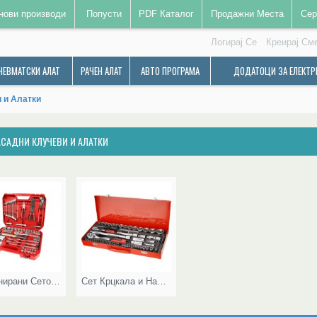
нови производи
Попусти
PDF Каталог
Продажни Места
Сер
Логирај Се
Креирај См
НЕВМАТСКИ АЛАТ
РАЧЕН АЛАТ
АВТО ПРОГРАМА
ДОДАТОЦИ ЗА ЕЛЕКТР
 и Алатки
АСАДНИ КЛУЧЕВИ И АЛАТКИ
Комбинирани Сетови Рачен Алат
Сет Крцкала и Насадни Клучеви