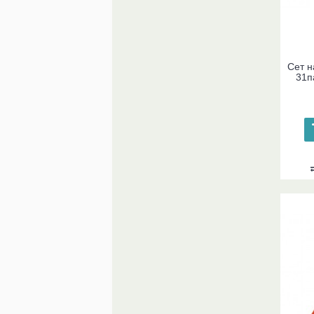
Сет н
31п