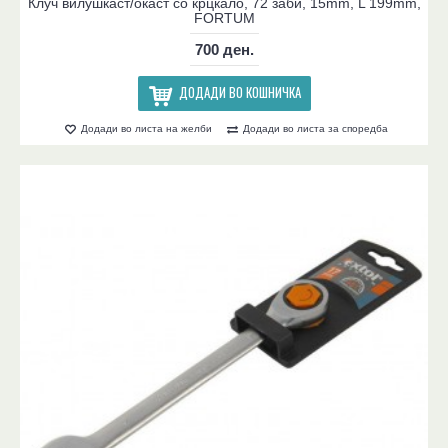
Клуч вилушкаст/окаст со крцкало, 72 заби, 15mm, L 199mm,
FORTUM
700 ден.
ДОДАДИ ВО КОШНИЧКА
Додади во листа на желби
Додади во листа за споредба