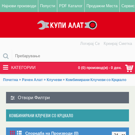
Најнови производи
Попусти
PDF Каталог
Продажни Места
Сервис
Логирај Се
Креирај Сметка
КАТЕГОРИИ
0 (0) производ(и) - 0 ден.
»
»
»
Почетна
Рачен Алат
Клучеви
Комбинирани Клучеви со Крцкало
Отвори Филтри
КОМБИНИРАНИ КЛУЧЕВИ СО КРЦКАЛО
Споредба на Производи (0)