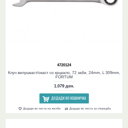
4720124
Клуч вилушкаст/окаст со крцкало, 72 заби, 24mm, L 309mm,
FORTUM
1.079 ден.
ДОДАДИ ВО КОШНИЧКА
Додади во листа на желби
Додади во листа за споредба