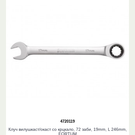
4720119
Клуч вилушкаст/окаст со крцкало, 72 заби, 19mm, L 246mm,
FORTUM