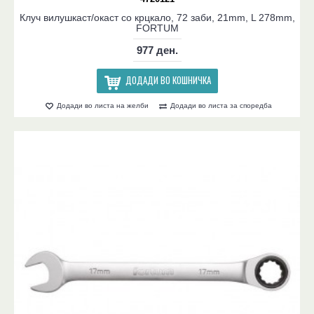
Клуч вилушкаст/окаст со крцкало, 72 заби, 21mm, L 278mm,
FORTUM
977 ден.
ДОДАДИ ВО КОШНИЧКА
Додади во листа на желби
Додади во листа за споредба