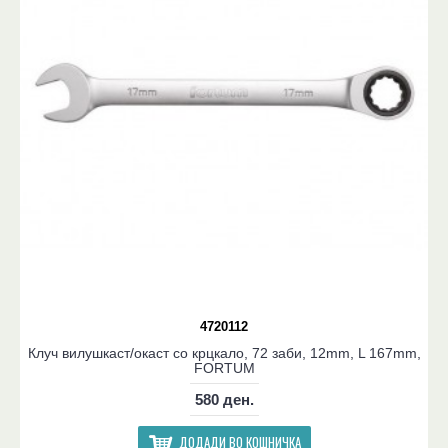
4720112
Клуч вилушкаст/окаст со крцкало, 72 заби, 12mm, L 167mm,
FORTUM
580 ден.
ДОДАДИ ВО КОШНИЧКА