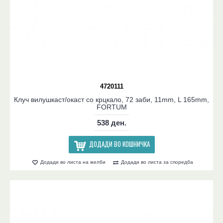
4720111
Клуч вилушкаст/окаст со крцкало, 72 заби, 11mm, L 165mm,
FORTUM
538 ден.
ДОДАДИ ВО КОШНИЧКА
Додади во листа на желби
Додади во листа за споредба