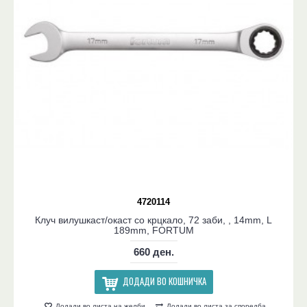
4720114
Клуч вилушкаст/окаст со крцкало, 72 заби, , 14mm, L
189mm, FORTUM
660 ден.
ДОДАДИ ВО КОШНИЧКА
Додади во листа на желби
Додади во листа за споредба