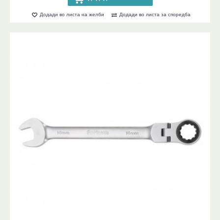
Додади во листа на желби
Додади во листа за споредба