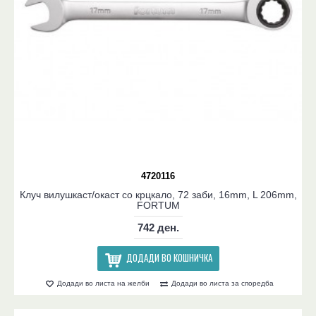
4720116
Клуч вилушкаст/окаст со крцкало, 72 заби, 16mm, L 206mm,
FORTUM
742 ден.
ДОДАДИ ВО КОШНИЧКА
Додади во листа на желби
Додади во листа за споредба