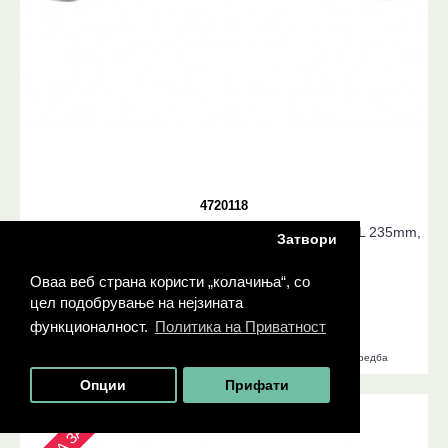
4720118
Клуч вилушкаст/окаст со крцкало, 72 заби, 18mm, L 235mm,
Затвори
FORTUM
858 ден.
Оваа веб страна користи „колачиња“, со
цел подобрување на нејзината
НЕМА ЗАЛИХА
функционалност.
Политика на Приватност
Додади во листа на желби
Додади во листа за споредба
Опции
Прифати
НЕМА ЗАЛИХА