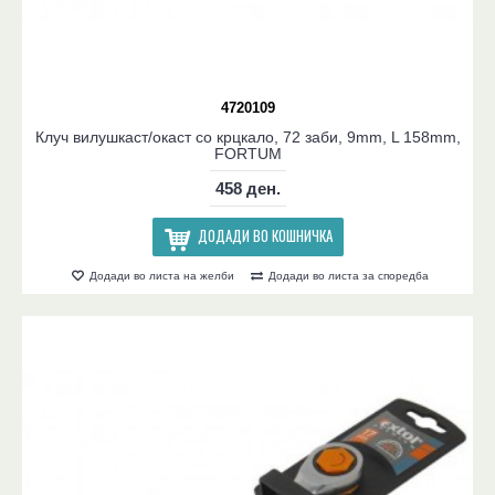
4720109
Клуч вилушкаст/окаст со крцкало, 72 заби, 9mm, L 158mm,
FORTUM
458 ден.
ДОДАДИ ВО КОШНИЧКА
Додади во листа на желби
Додади во листа за споредба