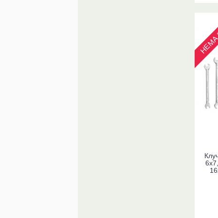
НЕМА 
Клуч
6x7,
16