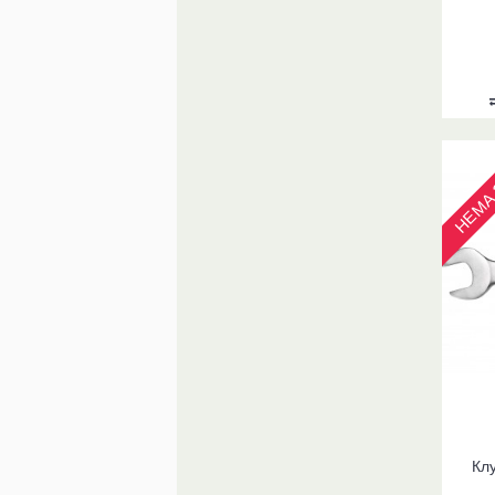
НЕМА 
Кл