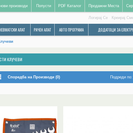
нови производи
Попусти
PDF Каталог
Продажни Места
Сер
Логирај Се
Креирај См
НЕВМАТСКИ АЛАТ
РАЧЕН АЛАТ
АВТО ПРОГРАМА
ДОДАТОЦИ ЗА ЕЛЕКТР
Клучеви
СТИ КЛУЧЕВИ
Споредба на Производи (0)
Подреди по: