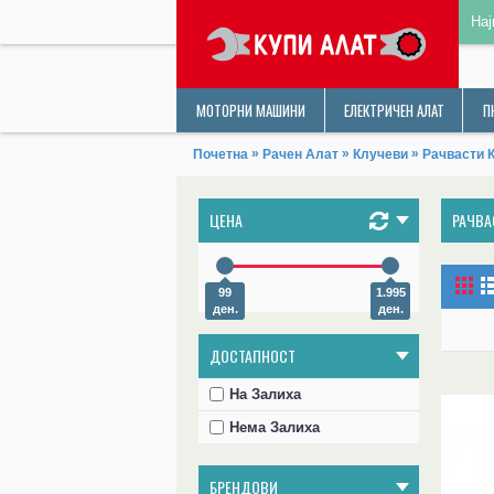
Нај
МОТОРНИ МАШИНИ
ЕЛЕКТРИЧЕН АЛАТ
П
»
»
»
Почетна
Рачен Алат
Клучеви
Рачвасти 
ЦЕНА
РАЧВА
99
1.995
ден.
ден.
ДОСТАПНОСТ
На Залиха
Нема Залиха
БРЕНДОВИ