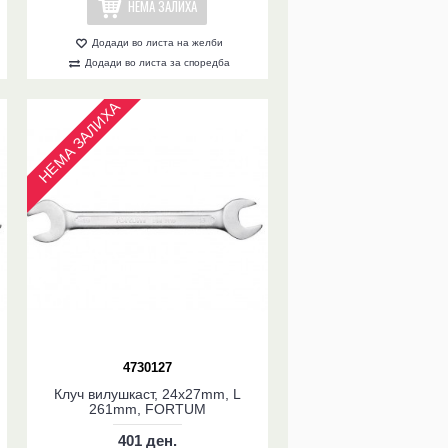
НЕМА ЗАЛИХА
Додади во листа на желби
Додади во листа за споредба
НЕМА ЗАЛИХА
4730127
Клуч вилушкаст, 24x27mm, L
261mm, FORTUM
401 ден.