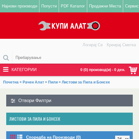
Најнови производи
Попусти
PDF Каталог
Продажни Места
Сервис
Логирај Се
Креирај Сметка
КАТЕГОРИИ
0 (0) производ(и) - 0 ден.
»
»
»
Почетна
Рачен Алат
Пили
Листови за Пила и Бонсек
Отвори Филтри
ЛИСТОВИ ЗА ПИЛА И БОНСЕК
Споредба на Производи (0)