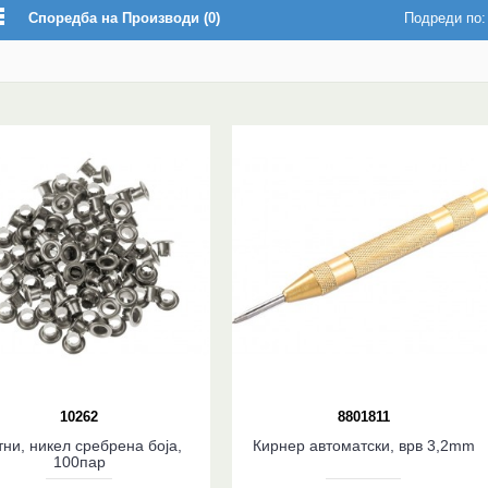
Споредба на Производи (0)
Подреди по:
10262
8801811
ни, никел сребрена боја,
Кирнер автоматски, врв 3,2mm
100пар