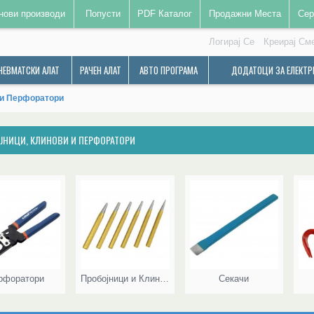
нови производи
Попусти
PDF Каталог
Продажни Места
Сер
Логирај Се
Креирај См
НЕВМАТСКИ АЛАТ
РАЧЕН АЛАТ
АВТО ПРОГРАМА
ДОДАТОЦИ ЗА ЕЛЕКТР
 и Перфоратори
ЈНИЦИ, КЛИНОВИ И ПЕРФОРАТОРИ
рфоратори
Пробојници и Клинови
Секачи