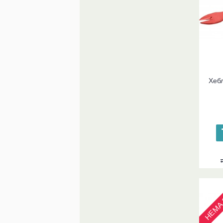
Хебл
НЕМА 