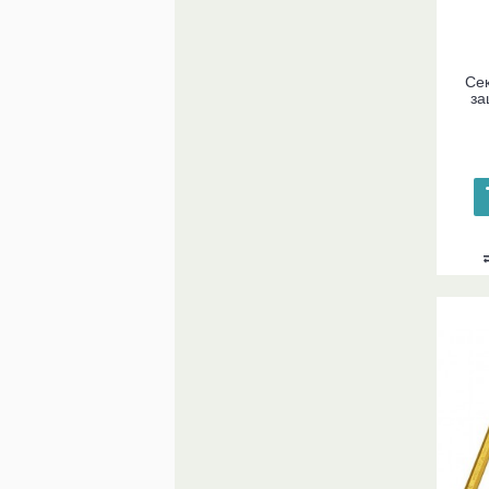
Сек
за