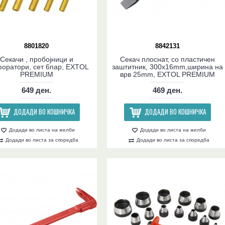
8801820
8842131
Секачи , пробојници и
Секач плоснат, со пластичен
оратори, сет 6пар, EXTOL
заштитник, 300x16mm,ширина на
PREMIUM
врв 25mm, EXTOL PREMIUM
649 ден.
469 ден.
ДОДАДИ ВО КОШНИЧКА
ДОДАДИ ВО КОШНИЧКА
Додади во листа на желби
Додади во листа на желби
Додади во листа за споредба
Додади во листа за споредба