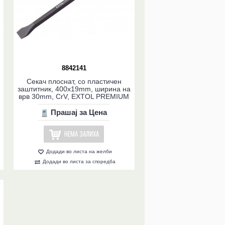
8842141
Секач плоснат, со пластичен
заштитник, 400x19mm, ширина на
врв 30mm, CrV, EXTOL PREMIUM
Прашај за Цена
НЕМА ЗАЛИХА
Додади во листа на желби
Додади во листа за споредба