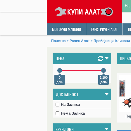
Нај
МОТОРНИ МАШИНИ
ЕЛЕКТРИЧЕН АЛАТ
П
»
»
Почетна
Рачен Алат
Пробојници, Клинови
ЦЕНА
ПРОБО
0
2.190
ден.
ден.
ДОСТАПНОСТ
На Залиха
Нема Залиха
Пе
БРЕНДОВИ