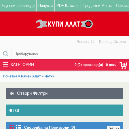
Најнови производи
Попусти
PDF Каталог
Продажни Места
Сервис
Логирај Се
Креирај Сметка
КАТЕГОРИИ
0 (0) производ(и) - 0 ден.
»
»
Почетна
Рачен Алат
Четки
Отвори Филтри
ЧЕТКИ
Споредба на Производи (0)