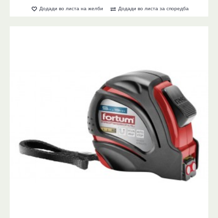
Додади во листа на желби
Додади во листа за споредба