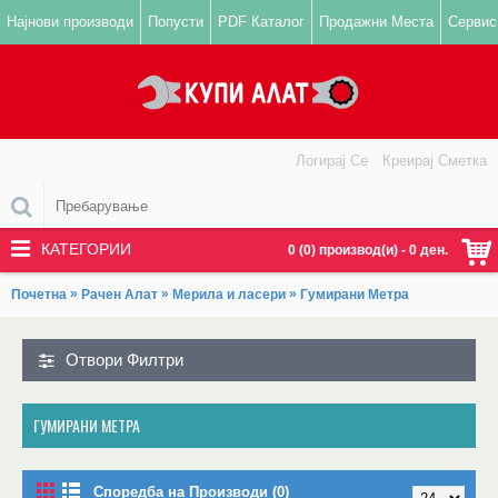
Најнови производи
Попусти
PDF Каталог
Продажни Места
Сервис
Логирај Се
Креирај Сметка
КАТЕГОРИИ
0 (0) производ(и) - 0 ден.
»
»
»
Почетна
Рачен Алат
Мерила и ласери
Гумирани Метра
Отвори Филтри
ГУМИРАНИ МЕТРА
Споредба на Производи (0)