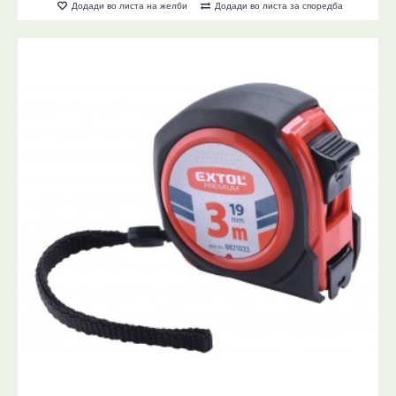
Додади во листа на желби
Додади во листа за споредба