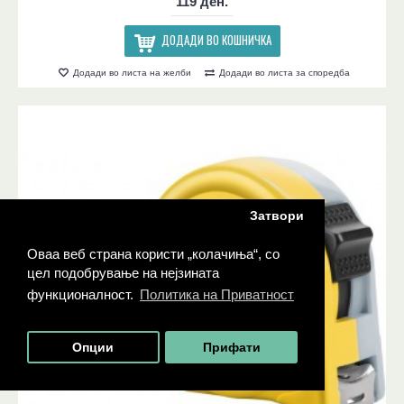
119 ден.
ДОДАДИ ВО КОШНИЧКА
Додади во листа на желби
Додади во листа за споредба
Затвори
Оваа веб страна користи „колачиња“, со
цел подобрување на нејзината
функционалност.
Политика на Приватност
Опции
Прифати