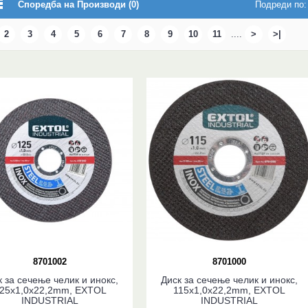
Споредба на Производи (0)
Подреди по:
2
3
4
5
6
7
8
9
10
11
....
>
>|
8701002
8701000
к за сечење челик и инокс,
Диск за сечење челик и инокс,
25x1,0x22,2mm, EXTOL
115x1,0x22,2mm, EXTOL
INDUSTRIAL
INDUSTRIAL