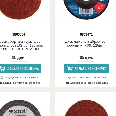
8803554
8803471
русна хартија кружна со
Диск ламелен абразивен
пенка, сет 10пар, 125mm,
корундум, P36, 125mm,
P100, EXTOL PREMIUM
90 ден.
85 ден.
ДОДАДИ ВО КОШНИЧКА
ДОДАДИ ВО КОШНИЧКА
Додади во листа на желби
Додади во листа на желби
Додади во листа за споредба
Додади во листа за споредба