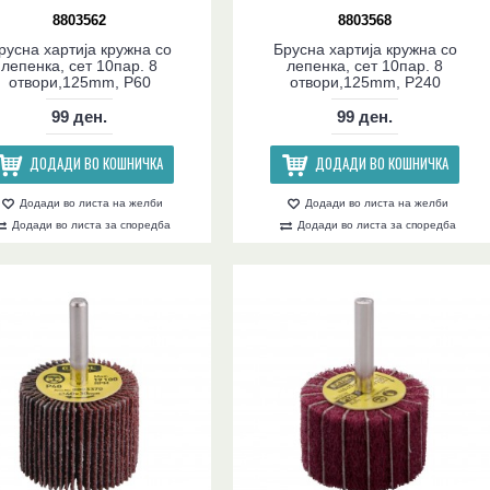
8803562
8803568
русна хартија кружна со
Брусна хартија кружна со
лепенка, сет 10пар. 8
лепенка, сет 10пар. 8
отвори,125mm, P60
отвори,125mm, P240
99 ден.
99 ден.
ДОДАДИ ВО КОШНИЧКА
ДОДАДИ ВО КОШНИЧКА
Додади во листа на желби
Додади во листа на желби
Додади во листа за споредба
Додади во листа за споредба