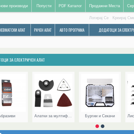
нови производи
Попусти
PDF Каталог
Продажни Места
Сер
Логирај Се
Креирај См
НЕВМАТСКИ АЛАТ
РАЧЕН АЛАТ
АВТО ПРОГРАМА
ДОДАТОЦИ ЗА ЕЛЕКТР
ОЦИ ЗА ЕЛЕКТРИЧЕН АЛАТ
Абразиви
Алатки за мултифункционална брусилка
Бургии и Секачи