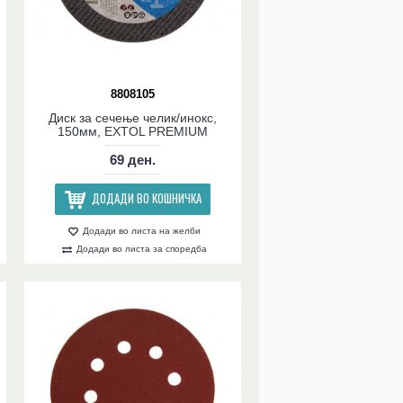
8808105
Диск за сечење челик/инокс,
150мм, EXTOL PREMIUM
69 ден.
ДОДАДИ ВО КОШНИЧКА
Додади во листа на желби
Додади во листа за споредба