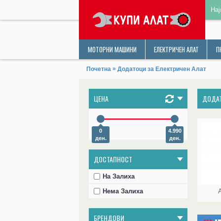
Нај
МОТОРНИ МАШИНИ
ЕЛЕКТРИЧЕН АЛАТ
П
»
Почетна
Додатоци за Електричен Алат
ЦЕНА
ДОДАТ
0
4.990
ден.
ден.
ДОСТАПНОСТ
На Залиха
Нема Залиха
БРЕНДОВИ