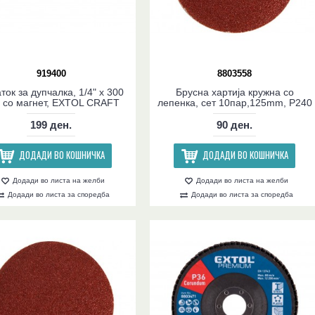
919400
8803558
ток за дупчалка, 1/4" x 300
Брусна хартија кружна со
со магнет, EXTOL CRAFT
лепенка, сет 10пар,125mm, P240
199 ден.
90 ден.
ДОДАДИ ВО КОШНИЧКА
ДОДАДИ ВО КОШНИЧКА
Додади во листа на желби
Додади во листа на желби
Додади во листа за споредба
Додади во листа за споредба