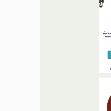
Дода
mm 