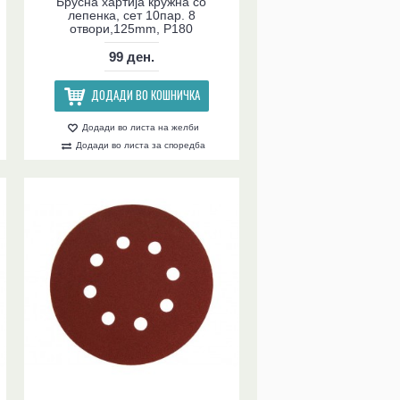
Брусна хартија кружна со
лепенка, сет 10пар. 8
отвори,125mm, P180
99 ден.
ДОДАДИ ВО КОШНИЧКА
Додади во листа на желби
Додади во листа за споредба