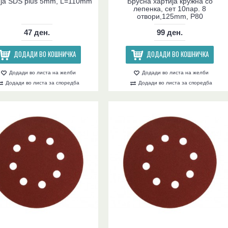
ија SDS plus 5mm, L=110mm
Брусна хартија кружна со
лепенка, сет 10пар. 8
отвори,125mm, P80
47 ден.
99 ден.
ДОДАДИ ВО КОШНИЧКА
ДОДАДИ ВО КОШНИЧКА
Додади во листа на желби
Додади во листа на желби
Додади во листа за споредба
Додади во листа за споредба