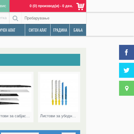
вис
0 (0) производ(и) - 0 ден.
етка
ИЧЕН АЛАТ
СИТЕН АЛАТ
ГРАДИНА
БАЊА
Листови за сабјаста пила
Листови за убодна пила
Резни и Брусни плочи, Листови за Циркуларни Пили