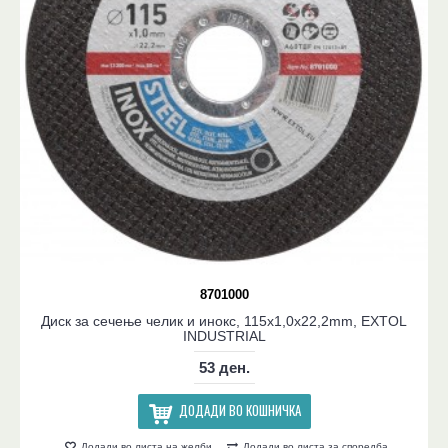
8701000
Диск за сечење челик и инокс, 115x1,0x22,2mm, EXTOL
INDUSTRIAL
53 ден.
ДОДАДИ ВО КОШНИЧКА
Додади во листа на желби
Додади во листа за споредба