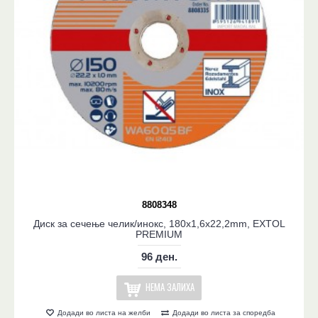
8808348
Диск за сечење челик/инокс, 180x1,6x22,2mm, EXTOL
PREMIUM
96 ден.
НЕМА ЗАЛИХА
Додади во листа на желби
Додади во листа за споредба