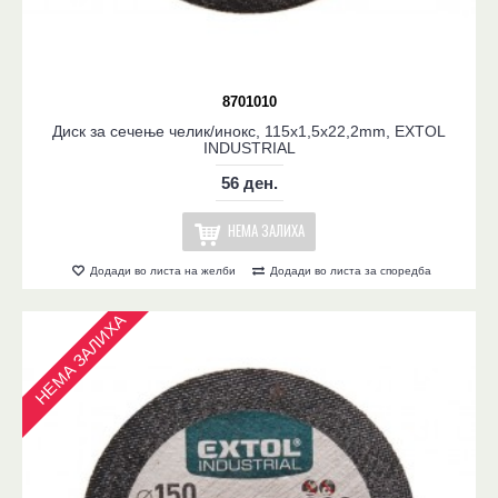
8701010
Диск за сечење челик/инокс, 115x1,5x22,2mm, EXTOL
INDUSTRIAL
56 ден.
НЕМА ЗАЛИХА
Додади во листа на желби
Додади во листа за споредба
НЕМА ЗАЛИХА