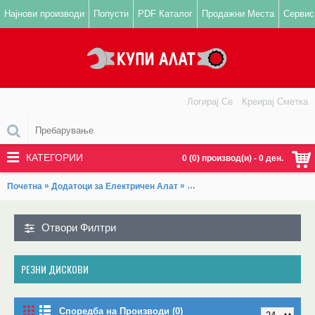
Најнови производи
Попусти
PDF Каталог
Продажни Места
Сервис
Логирај Се
Креирај Сметка
КАТЕГОРИИ
0 (0) производ(и) - 0 ден.
»
»
Почетна
Додатоци за Електричен Алат
Резни и Брусни плочи, Листов
Отвори Филтри
РЕЗНИ ДИСКОВИ
Споредба на Производи (0)