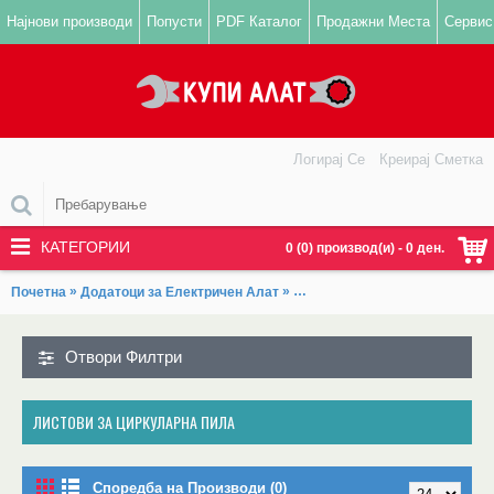
Најнови производи
Попусти
PDF Каталог
Продажни Места
Сервис
Логирај Се
Креирај Сметка
КАТЕГОРИИ
0 (0) производ(и) - 0 ден.
»
»
Почетна
Додатоци за Електричен Алат
Резни и Брусни плочи, Листов
Отвори Филтри
ЛИСТОВИ ЗА ЦИРКУЛАРНА ПИЛА
Споредба на Производи (0)