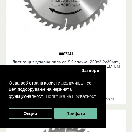
8803241
Лист за циркуларна пила со SK плочка, 250x2,2x30mm,
40заби, ширина на SK плочка 3,2mm, EXTOL PREMIUM
Затвори
990 ден.
Оваа веб страна користи „колачиња“, со
ДОДАДИ ВО КОШНИЧКА
цел подобрување на нејзината
функционалност.
Политика на Приватност
Додади во листа на желби
Додади во листа за споредба
Опции
Прифати