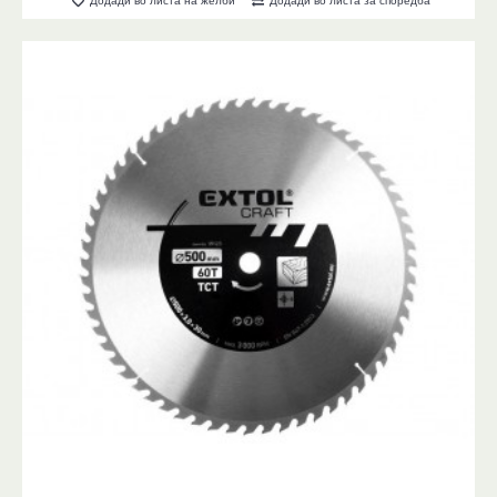
Додади во листа на желби
Додади во листа за споредба