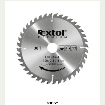
8803225