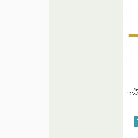
Ли
126x