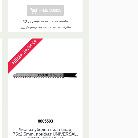
НЕМА ЗАЛИХА
Додади во листа на желби
Додади во листа за споредба
НЕМА ЗАЛИХА
8805503
Лист за убодна пила 5пар,
75x2,5mm, прифат UNIVERSAL,