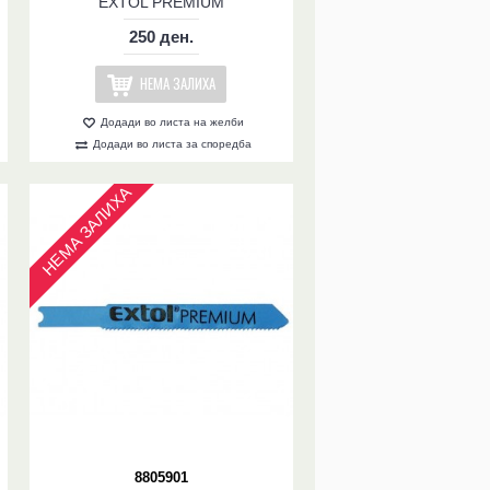
EXTOL PREMIUM
250 ден.
НЕМА ЗАЛИХА
Додади во листа на желби
Додади во листа за споредба
НЕМА ЗАЛИХА
8805901