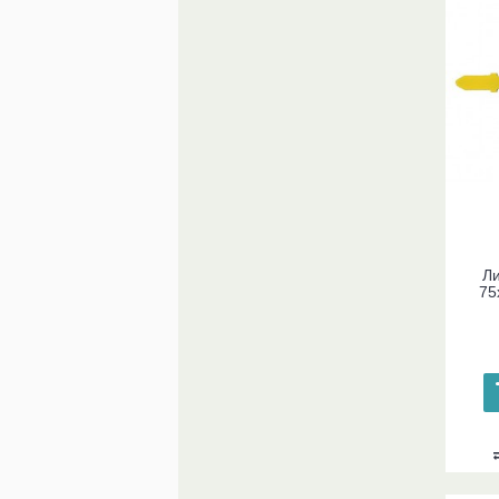
Ли
75