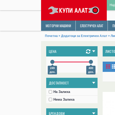
Нај
МОТОРНИ МАШИНИ
ЕЛЕКТРИЧЕН АЛАТ
П
»
»
Почетна
Додатоци за Електричен Алат
Ли
ЦЕНА
ЛИСТО
249
400
ден.
ден.
ДОСТАПНОСТ
На Залиха
Нема Залиха
БРЕНДОВИ