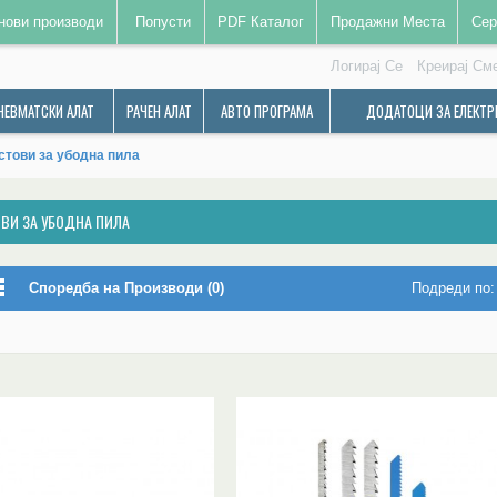
нови производи
Попусти
PDF Каталог
Продажни Места
Сер
Логирај Се
Креирај См
НЕВМАТСКИ АЛАТ
РАЧЕН АЛАТ
АВТО ПРОГРАМА
ДОДАТОЦИ ЗА ЕЛЕКТР
стови за убодна пила
ВИ ЗА УБОДНА ПИЛА
Споредба на Производи (0)
Подреди по: