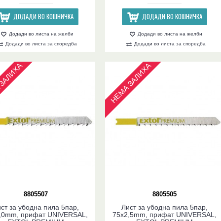
ДОДАДИ ВО КОШНИЧКА
ДОДАДИ ВО КОШНИЧКА
Додади во листа на желби
Додади во листа на желби
Додади во листа за споредба
Додади во листа за споредба
ЗАЛИХА
НЕМА ЗАЛИХА
8805507
8805505
ст за убодна пила 5пар,
Лист за убодна пила 5пар,
,0mm, прифат UNIVERSAL,
75x2,5mm, прифат UNIVERSAL,