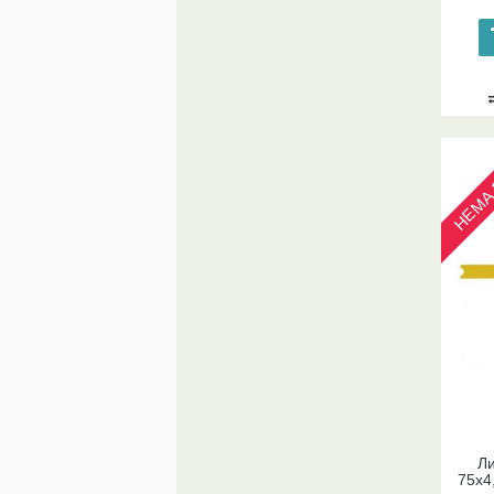
НЕМА 
Ли
75x4