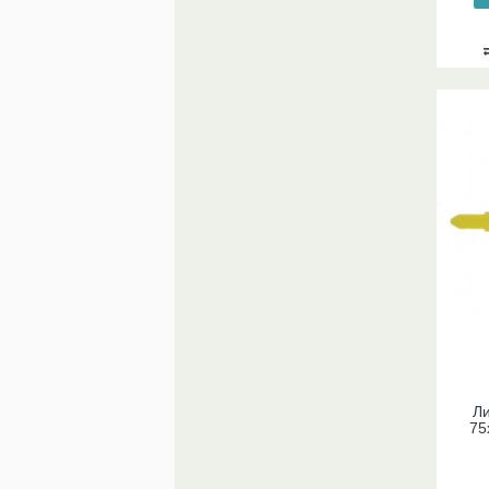
Ли
75