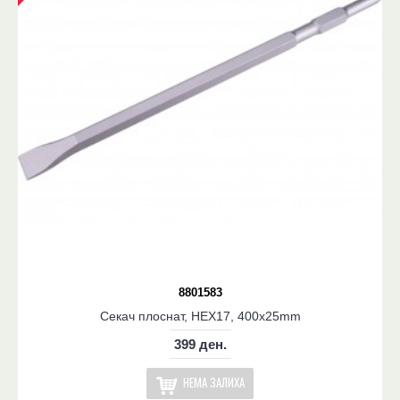
8801583
Секач плоснат, HEX17, 400x25mm
399 ден.
НЕМА ЗАЛИХА