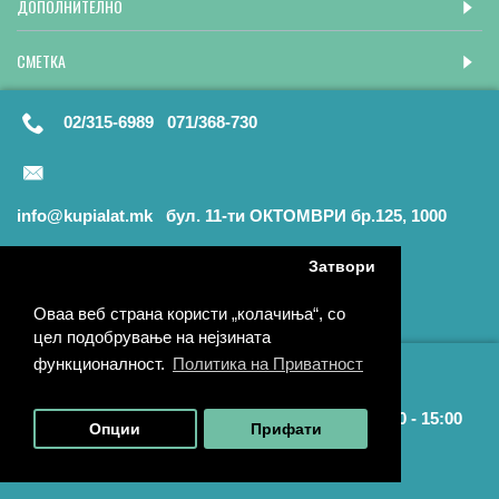
ДОПОЛНИТЕЛНО
СМЕТКА
02/315-6989 071/368-730
info@kupialat.mk бул. 11-ти ОКТОМВРИ бр.125, 1000
Скопје
Затвори
Оваа веб страна користи „колачиња“, со
цел подобрување на нејзината
функционалност.
Политика на Приватност
Раб. време: Пон. - Пет.: 09:00 - 17:00 | Саб.: 09:00 - 15:00
Опции
Прифати
Локација на Продавницата