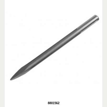
8801562