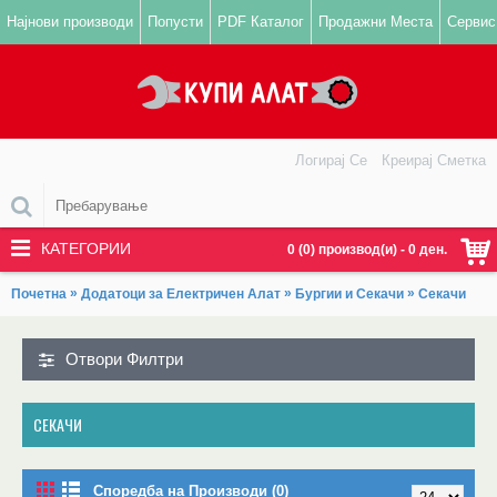
Најнови производи
Попусти
PDF Каталог
Продажни Места
Сервис
Логирај Се
Креирај Сметка
КАТЕГОРИИ
0 (0) производ(и) - 0 ден.
»
»
»
Почетна
Додатоци за Електричен Алат
Бургии и Секачи
Секачи
Отвори Филтри
СЕКАЧИ
Споредба на Производи (0)