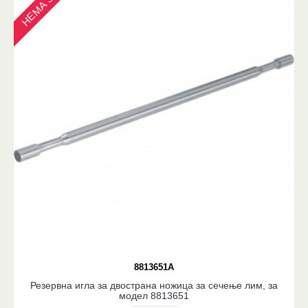
8813651A
Резервна игла за двострана ножица за сечење лим, за
модел 8813651