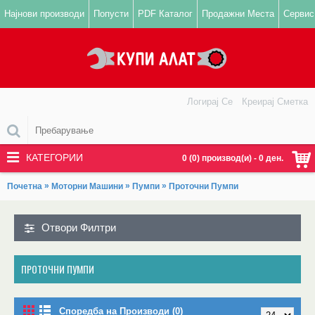
Најнови производи
Попусти
PDF Каталог
Продажни Места
Сервис
Логирај Се
Креирај Сметка
КАТЕГОРИИ
0 (0) производ(и) - 0 ден.
»
»
»
Почетна
Моторни Машини
Пумпи
Проточни Пумпи
Отвори Филтри
ПРОТОЧНИ ПУМПИ
Споредба на Производи (0)