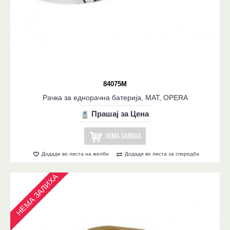
84075M
Рачка за еднорачна батерија, МАТ, OPERA
Прашај за Цена
НЕМА ЗАЛИХА
Додади во листа на желби
Додади во листа за споредба
НЕМА ЗАЛИХА