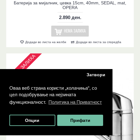
Батерија за мијалник, цевка 15cm, 40mm, SEDAL, mat,
OPERA
2.890 ден.
НЕМА ЗАЛИХА
Додади во листа на желби
Додади во листа за споредба
НЕМА ЗАЛИХА
Затвори
Оваа веб страна користи „колачиња“, со
цел подобрување на нејзината
функционалност.
Политика на Приватност
Опции
Прифати