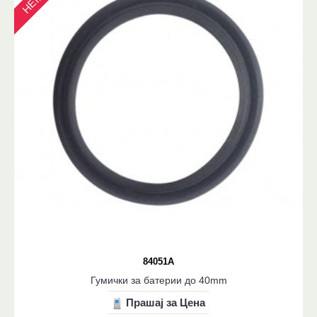
84051A
Гумички за батерии до 40mm
Прашај за Цена