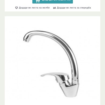
Додади во листа на желби
Додади во листа за споредба