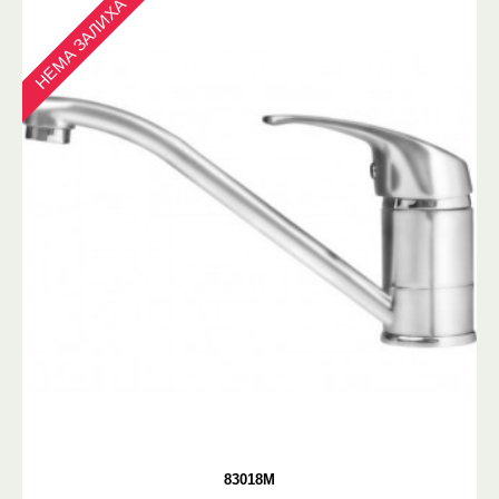
НЕМА ЗАЛИХА
83018M