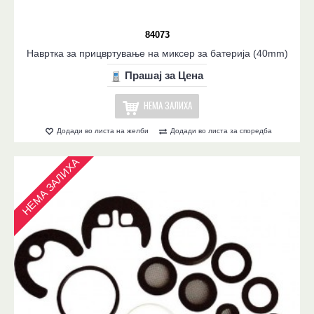
84073
Навртка за прицвртување на миксер за батерија (40mm)
Прашај за Цена
НЕМА ЗАЛИХА
Додади во листа на желби
Додади во листа за споредба
НЕМА ЗАЛИХА