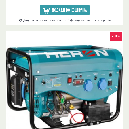
ДОДАДИ ВО КОШНИЧКА
Додади во листа на желби
Додади во листа за споредба
-10%