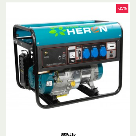
-35%
8896316