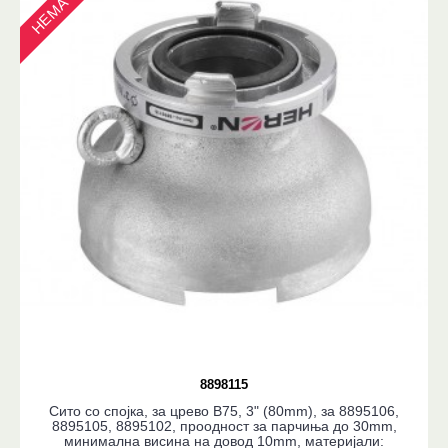
8898115
Сито со спојка, за црево B75, 3" (80mm), за 8895106,
8895105, 8895102, проодност за парчиња до 30mm,
минимална висина на довод 10mm, материјали: