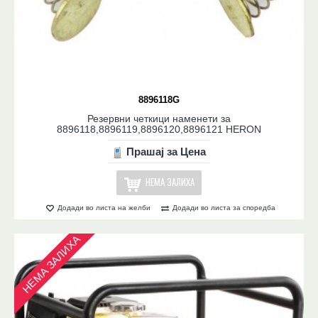
8896118G
Резервни четкици наменети за
8896118,8896119,8896120,8896121 HERON
Прашај за Цена
НЕМА ЗАЛИХА
Додади во листа на желби
Додади во листа за споредба
НЕМА ЗАЛИХА