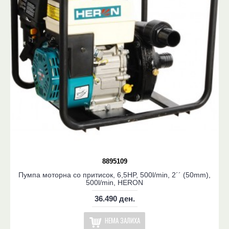
8895109
Пумпа моторна со притисок, 6,5HP, 500l/min, 2´´ (50mm),
500l/min, HERON
36.490 ден.
НЕМА ЗАЛИХА