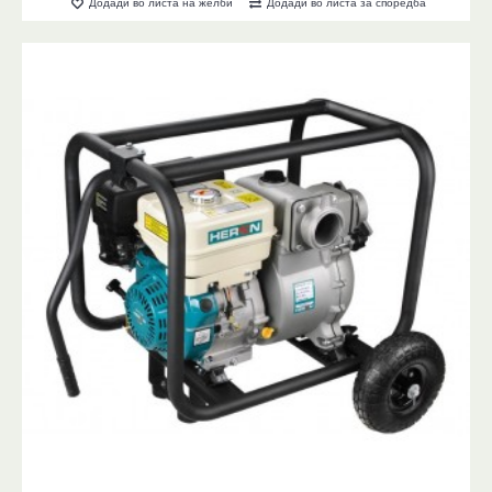
Додади во листа на желби
Додади во листа за споредба