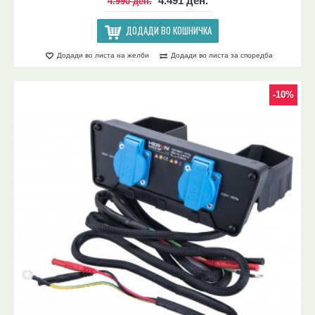
4.491 ден.
4.990 ден.
ДОДАДИ ВО КОШНИЧКА
Додади во листа на желби
Додади во листа за споредба
-10%