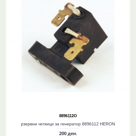
8896112O
рзервни четкици за генератор 8896112 HERON
200 ден.