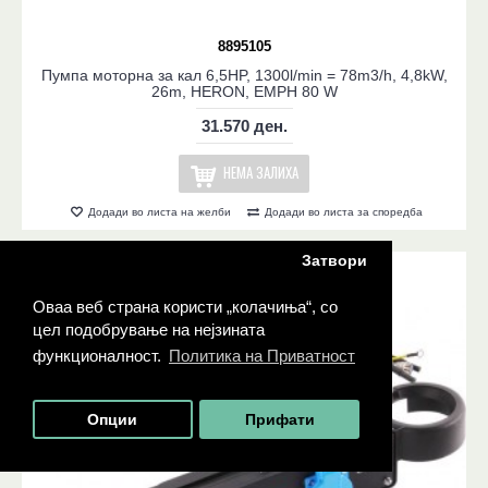
8895105
Пумпа моторна за кал 6,5HP, 1300l/min = 78m3/h, 4,8kW,
26m, HERON, EMPH 80 W
31.570 ден.
НЕМА ЗАЛИХА
Додади во листа на желби
Додади во листа за споредба
НЕМА ЗАЛИХА
Затвори
Оваа веб страна користи „колачиња“, со
цел подобрување на нејзината
функционалност.
Политика на Приватност
Опции
Прифати