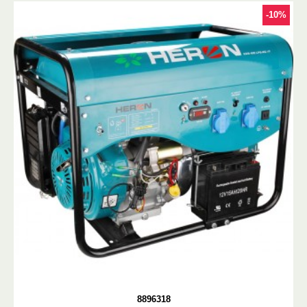
-10%
8896318