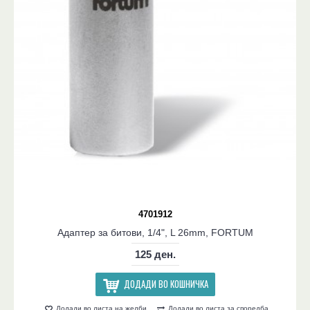
4701912
Адаптер за битови, 1/4", L 26mm, FORTUM
125 ден.
ДОДАДИ ВО КОШНИЧКА
Додади во листа на желби
Додади во листа за споредба