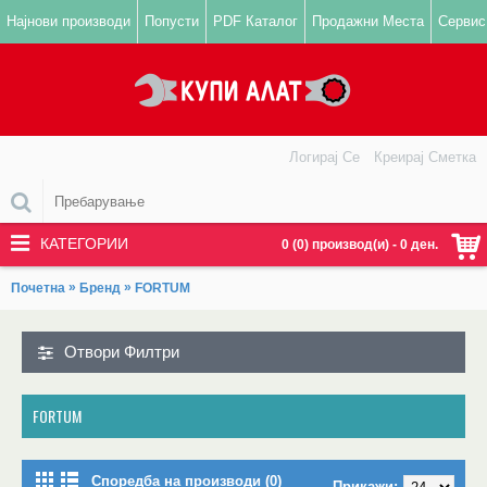
Најнови производи
Попусти
PDF Каталог
Продажни Места
Сервис
Логирај Се
Креирај Сметка
КАТЕГОРИИ
0 (0) производ(и) - 0 ден.
»
»
Почетна
Бренд
FORTUM
Отвори Филтри
FORTUM
Споредба на производи (0)
Прикажи: