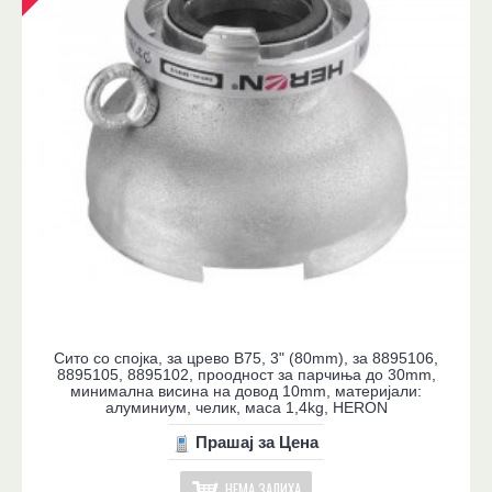
Сито со спојка, за црево B75, 3" (80mm), за 8895106,
8895105, 8895102, проодност за парчиња до 30mm,
минимална висина на довод 10mm, материјали:
алуминиум, челик, маса 1,4kg, HERON
Прашај за Цена
НЕМА ЗАЛИХА