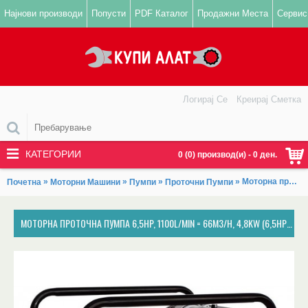
Најнови производи
Попусти
PDF Каталог
Продажни Места
Сервис
Логирај Се
Креирај Сметка
КАТЕГОРИИ
0 (0) производ(и) - 0 ден.
»
»
»
» Моторна проточна пумпа 6,5HP, 1100l/min = 66m3/h, 4,8kW (6,5HP)/4000min-1, HERON, EPH 80
Почетна
Моторни Машини
Пумпи
Проточни Пумпи
МОТОРНА ПРОТОЧНА ПУМПА 6,5HP, 1100L/MIN = 66M3/H, 4,8KW (6,5HP)/4000MIN-1, HERON, EPH 80