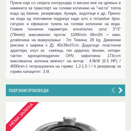
Пумпа која со својата контрукција и висока моќ на црпење е
наменета за транспорт на големи количини на "чиста" топла
вода од базени, резервоари, бунари, водотеци и др, Пренос
на вода од поплавени подрачја каде што е потребно брзо,
сигурно и ефикасно пумпа на големи количини на вода.
Главни технички параметри: влез/излез. грло: 3"/3"
(76mm)
максимален проток: 1100l/min 66m3/h = макс
длабочина на вшмукување : 7m Тежина: 28 kg. Димензии
(висина х ширина x Д): 40x39x47cm. Додатоци: пластични
адаптери, клуч за свеќица, тип цедилка: бензин, четири-
тактен едноцилиндричен OHV, зафатнина: 173ccm
максимална излезна моќност на мотор : 4.8kW (6.5 HP) /
4000min-1 потрошувачка на гориво: 1,2-1,5 l / h резервоар за
гориво капацитет: 3,6l.
ПОВРЗАНИ ПРОИЗВОДИ
НЕМА ЗАЛИХА