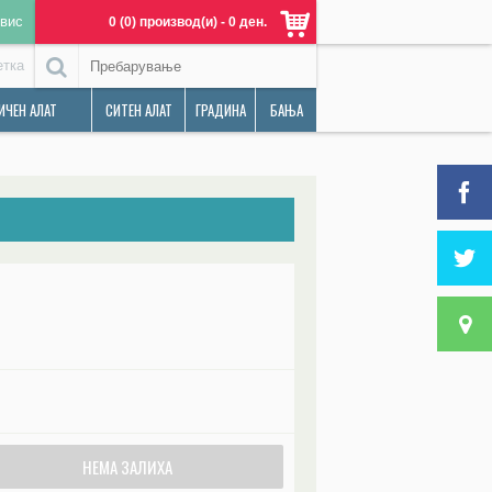
вис
0 (0) производ(и) - 0 ден.
етка
ИЧЕН АЛАТ
СИТЕН АЛАТ
ГРАДИНА
БАЊА
НЕМА ЗАЛИХА