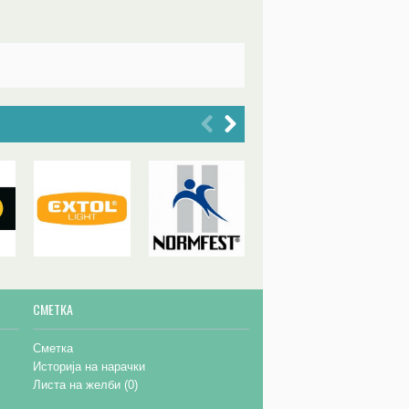
СМЕТКА
Сметка
Историја на нарачки
Листа на желби (
0
)