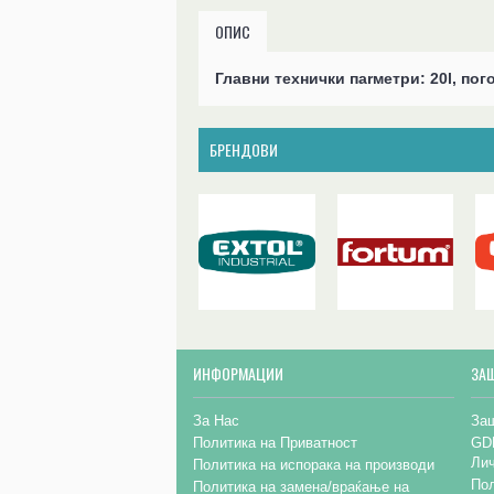
ОПИС
Главни технички паrметри: 20l, пог
БРЕНДОВИ
ИНФОРМАЦИИ
ЗА
За Нас
Заш
Политика на Приватност
GD
Ли
Политика на испорака на производи
Пол
Политика на замена/враќање на