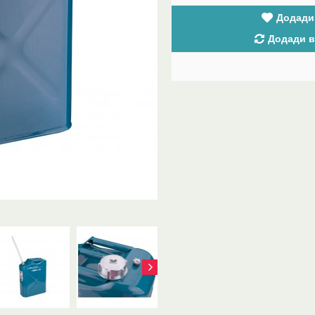
Додади
Додади в