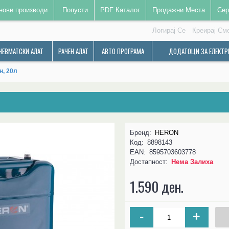
нови производи
Попусти
PDF Каталог
Продажни Места
Сер
Логирај Се
Креирај См
НЕВМАТСКИ АЛАТ
РАЧЕН АЛАТ
АВТО ПРОГРАМА
ДОДАТОЦИ ЗА ЕЛЕКТР
н, 20л
Бренд:
HERON
Код:
8898143
EAN:
8595703603778
Достапност:
Нема Залиха
1.590 ден.
-
+