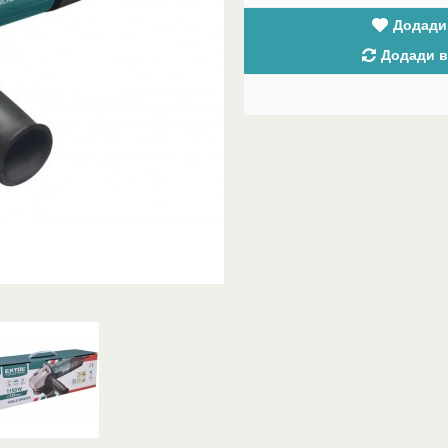
Додади
Додади в