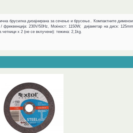
ична брусилка дизајнирана за сечење и брусење.
. Компактните димензи
 / фреквенција: 230V/50Hz,
Моќност
: 1150W, дијаметар на диск: 125mm
.четкици x 2 (не се вклучени): тежина: 2,1kg.