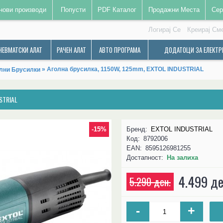
нови производи
Попусти
PDF Каталог
Продажни Места
Сер
Логирај Се
Креирај См
НЕВМАТСКИ АЛАТ
РАЧЕН АЛАТ
АВТО ПРОГРАМА
ДОДАТОЦИ ЗА ЕЛЕКТР
» Аголна брусилка, 1150W, 125mm, EXTOL INDUSTRIAL
лни Брусилки
STRIAL
-15%
Бренд:
EXTOL INDUSTRIAL
Код:
8792006
EAN:
8595126981255
Достапност:
На залиха
4.499 де
5.290 ден.
-
+