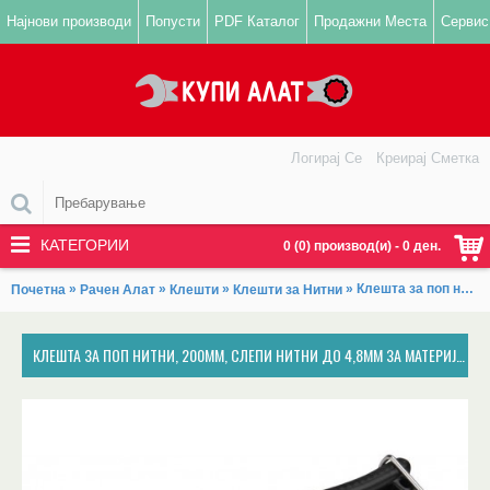
Најнови производи
Попусти
PDF Каталог
Продажни Места
Сервис
Логирај Се
Креирај Сметка
КАТЕГОРИИ
0 (0) производ(и) - 0 ден.
»
»
»
» Клешта за поп нитни, 200mm, слепи нитни до 4,8mm за материјал: алуминиум, бакар, челик, нерѓосувачки челик, FORTUM
Почетна
Рачен Алат
Клешти
Клешти за Нитни
КЛЕШТА ЗА ПОП НИТНИ, 200MM, СЛЕПИ НИТНИ ДО 4,8MM ЗА МАТЕРИЈАЛ: АЛУМИНИУМ, БАКАР, ЧЕЛИК, НЕРЃОСУВАЧКИ ЧЕЛИК, FORTUM