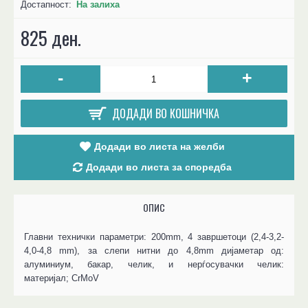
Достапност:
На залиха
825 ден.
-
+
ДОДАДИ ВО КОШНИЧКА
Додади во листа на желби
Додади во листа за споредба
ОПИС
Главни технички параметри:
200mm, 4 завршетоци (2,4-3,2-
4,0-4,8 mm),
за слепи нитни до 4,8mm дијаметар од:
алуминиум, бакар, челик, и нерѓосувачки челик:
материјал;
CrMoV