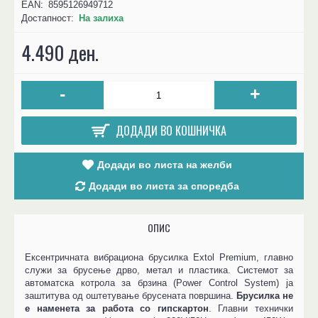
EAN:
8595126949712
Достапност:
На залиха
4.490 ден.
-
+
ДОДАДИ ВО КОШНИЧКА
Додади во листа на желби
Додади во листа за споредба
ОПИС
Ексентричната вибрациона брусилка Extol Premium, главно
служи за брусење дрво, метал и пластика. Системот за
автоматска котрола за брзина (Power Control System) ја
заштитува од оштетување брусената површина.
Брусилка не
е наменета за работа со гипскартон
. Главни технички