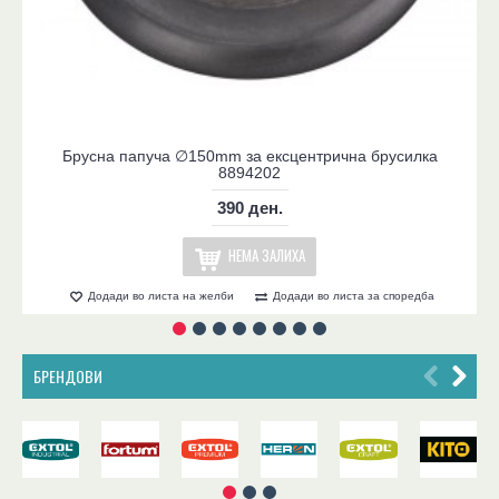
Брусна папуча ∅150mm за ексцентрична брусилка
8894202
390 ден.
НЕМА ЗАЛИХА
Додади во листа на желби
Додади во листа за споредба
БРЕНДОВИ