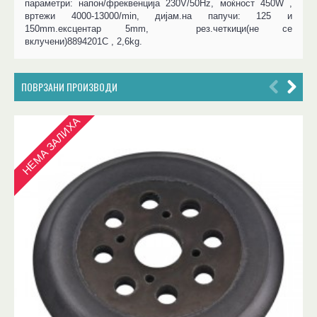
параметри: напон/фреквенција 230V/50Hz, моќност 450W ,
вртежи 4000-13000/min, дијам.на папучи: 125 и
150mm.ексцентар 5mm, рез.четкици(не се
вклучени)8894201C , 2,6kg.
ПОВРЗАНИ ПРОИЗВОДИ
НЕМА ЗАЛИХА