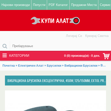
Најнови производи
Попусти
PDF Каталог
Продажни Места
Сервис
Логирај Се
Креирај Сметка
КАТЕГОРИИ
0 (0) производ(и) - 0 ден.
»
»
»
» Вибрациона брусилка ексцентрична, 450W, 125/150mm, EXTOL PREMIUM, ERC 450 SCP
Почетна
Електричен Алат
Брусилки
Вибрациони Брусилки
ВИБРАЦИОНА БРУСИЛКА ЕКСЦЕНТРИЧНА, 450W, 125/150MM, EXTOL PREMIUM, ERC 450 SCP