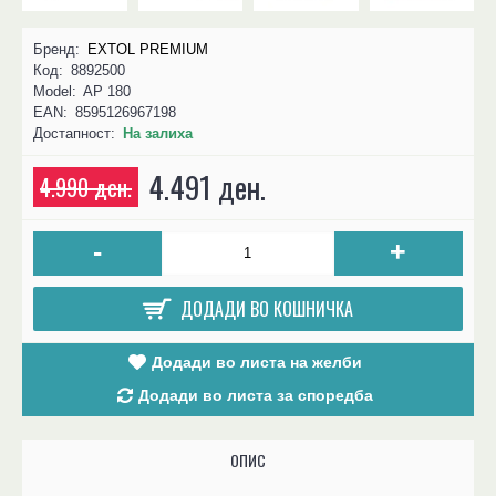
Бренд:
EXTOL PREMIUM
Код:
8892500
Model:
AP 180
EAN:
8595126967198
Достапност:
На залиха
4.491 ден.
4.990 ден.
-
+
ДОДАДИ ВО КОШНИЧКА
Додади во листа на желби
Додади во листа за споредба
ОПИС