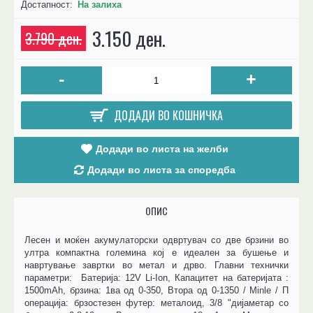
Достапност:
На залиха
3.150 ден.
3.790 ден.
-
+
ДОДАДИ ВО КОШНИЧКА
Додади во листа на желби
Додади во листа за споредба
ОПИС
Лесен и моќен акумулаторски одвртувач со две брзини во
ултра компактна големина кој е идеален за бушење и
навртување завртки во метал и дрво. Главни технички
параметри: Батерија: 12V Li-Ion, Капацитет на батеријата :
1500mAh, брзина: 1ва од 0-350, Втора од 0-1350 / Minle / П
операција: брзостезен футер: металоид, 3/8 "дијаметар со