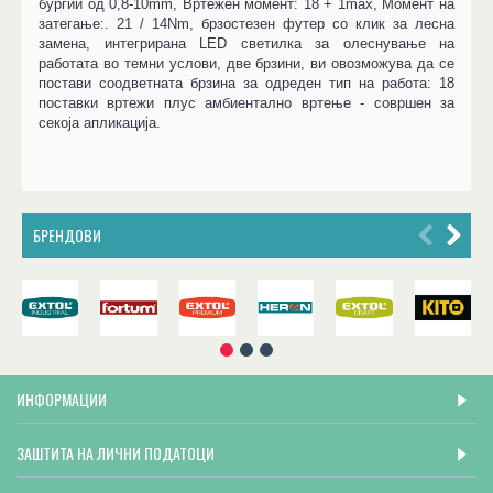
бургии од 0,8-10mm, Вртежен момент: 18 + 1max, Момент на
затегање:. 21 / 14Nm, брзостезен футер со клик за лесна
замена, интегрирана LED светилка за олеснување на
работата во темни услови, две брзини, ви овозможува да се
постави соодветната брзина за одреден тип на работа: 18
поставки вртежи плус амбиентално вртење - совршен за
секоја апликација.
БРЕНДОВИ
ИНФОРМАЦИИ
ЗАШТИТА НА ЛИЧНИ ПОДАТОЦИ