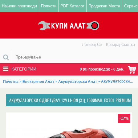
Најнови производи
Попусти
PDF Каталог
Продажни Места
Сервис
Логирај Се
Креирај Сметка
КАТЕГОРИИ
0 (0) производ(и) - 0 ден.
»
»
» Акумулаторски одвртувач 12V Li-ion (x1), 1500mAh, EXTOL PREMIUM
Почетна
Електричен Алат
Акумулаторски Алат
АКУМУЛАТОРСКИ ОДВРТУВАЧ 12V LI-ION (X1), 1500MAH, EXTOL PREMIUM
-17%