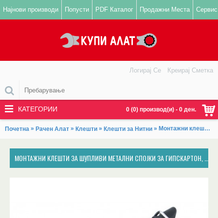
Најнови производи
Попусти
PDF Каталог
Продажни Места
Сервис
Логирај Се
Креирај Сметка
КАТЕГОРИИ
0 (0) производ(и) - 0 ден.
»
»
»
» Монтажни клешти за шупливи метални спојки за гипскартон, FORTUM
Почетна
Рачен Алат
Клешти
Клешти за Нитни
МОНТАЖНИ КЛЕШТИ ЗА ШУПЛИВИ МЕТАЛНИ СПОЈКИ ЗА ГИПСКАРТОН, FORTUM