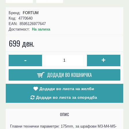
Бренд:
FORTUM
Код:
4770640
EAN:
8595126977647
Достапност:
На залиха
699 ден.
-
+
ДОДАДИ ВО КОШНИЧКА
Додади во листа на желби
Додади во листа за споредба
ОПИС
Главни технички параметри: 175mm, за шрафови М3-М4-М5-